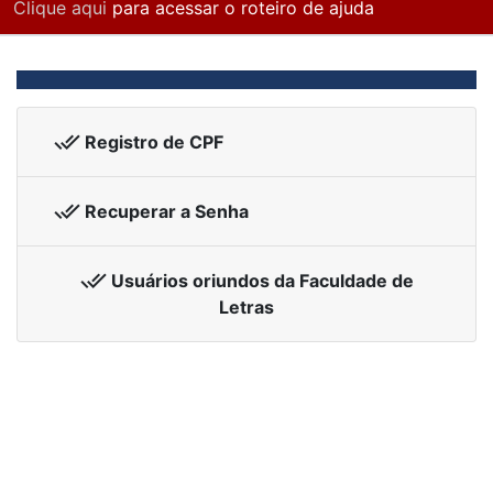
Clique aqui
para acessar o roteiro de ajuda
done_all
Registro de CPF
done_all
Recuperar a Senha
done_all
Usuários oriundos da Faculdade de
Letras