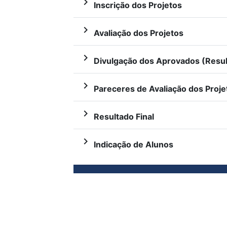
navigate_next
Inscrição dos Projetos
navigate_next
Avaliação dos Projetos
navigate_next
Divulgação dos Aprovados (Resul
navigate_next
Pareceres de Avaliação dos Proje
navigate_next
Resultado Final
navigate_next
Indicação de Alunos