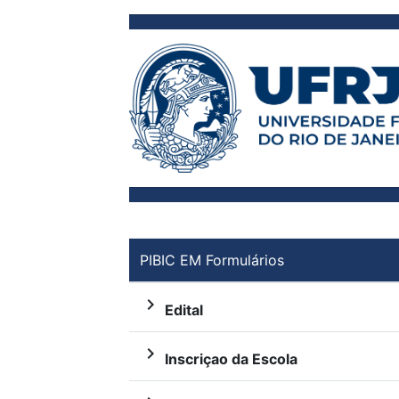
PIBIC EM Formulários
navigate_next
Edital
navigate_next
Inscriçao da Escola