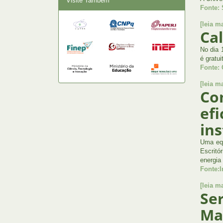
Visite Também
Fonte: 
[leia ma
Cal
No dia 
é gratui
Fonte:
[leia ma
Co
ef
ins
Uma equ
Escritó
energia
Fonte:
[leia ma
Se
Ma