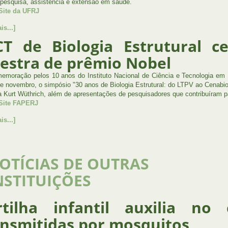
 pesquisa, assistência e extensão em saúde.
Site da UFRJ
is...]
CT de Biologia Estrutural 
lestra de prêmio Nobel
moração pelos 10 anos do Instituto Nacional de Ciência e Tecnologia em Bi
de novembro, o simpósio "30 anos de Biologia Estrutural: do LTPV ao Cenabio
 Kurt Wüthrich, além de apresentações de pesquisadores que contribuíram p
 Site FAPERJ
is...]
OTÍCIAS DE OUTRAS
NSTITUIÇÕES
rtilha infantil auxilia n
ansmitidas por mosquitos