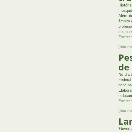
Históri
mosquit
Além da
âmbito 
profess
socioam
Fonte:
[leia ma
Pe
de 
No dia 
Federal
princip
Elabora
o docum
Fonte:
[leia ma
La
'Govern