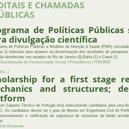
DITAIS E CHAMADAS
ÚBLICAS
ograma de Políticas Públicas 
a divulgação científica
ama de Políticas Públicas e Modelos de Atenção à Saúde (PMA) vinculado
na 11 bolsistas para atuarem na disseminação dos resultados de pesquisa
ão distribuídas nos estados do Rio de Janeiro (9),Bahia (1) e Ceará (1).
 Coordenação de Comunicação Social | Presidência | FIOCRUZ
is...]
holarship for a first stage r
chanics and structures; de
atform
tuto Superior Técnico de Portugal está selecionando candidatos para uma B
. Os candidatos devem ter o grau de Mestre em Engenharia Civil do Perfil 
nsionamento e verificação da segurança de estruturas de betão armado 
al.
Site Euraxess