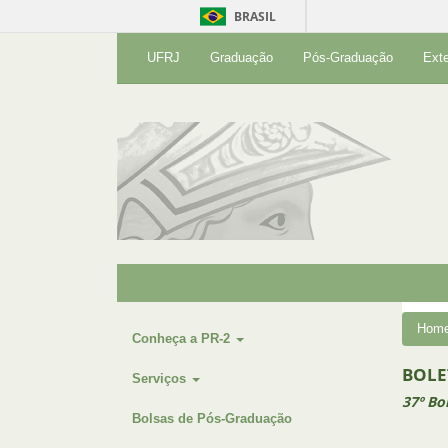
BRASIL
UFRJ
Graduação
Pós-Graduação
Ext
Hom
Conheça a PR-2
BOLE
Serviços
37º Bo
Bolsas de Pós-Graduação