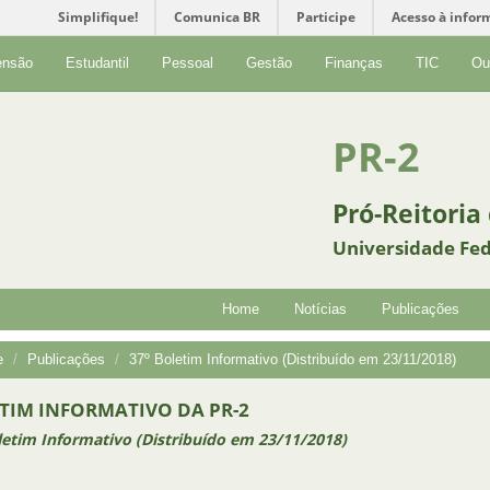
Simplifique!
Comunica BR
Participe
Acesso à infor
ensão
Estudantil
Pessoal
Gestão
Finanças
TIC
Ou
PR-2
Pró-Reitoria
Universidade Fed
Home
Notícias
Publicações
e
Publicações
37º Boletim Informativo (Distribuído em 23/11/2018)
TIM INFORMATIVO DA PR-2
letim Informativo (Distribuído em 23/11/2018)