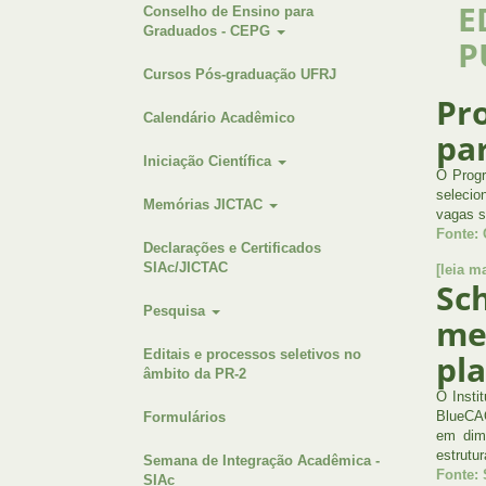
E
Conselho de Ensino para
Graduados - CEPG
P
Cursos Pós-graduação UFRJ
Pr
Calendário Acadêmico
par
Iniciação Científica
O Progr
selecio
Memórias JICTAC
vagas s
Fonte:
Declarações e Certificados
SIAc/JICTAC
[leia ma
Sc
Pesquisa
me
Editais e processos seletivos no
pl
âmbito da PR-2
O Insti
BlueCAO
Formulários
em dime
estrutur
Semana de Integração Acadêmica -
Fonte: 
SIAc