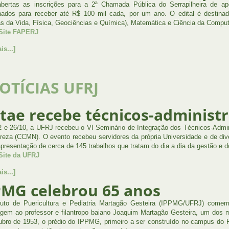
bertas as inscrições para a 2ª Chamada Pública do Serrapilheira de apo
nados para receber até R$ 100 mil cada, por um ano. O edital é destinad
as da Vida, Física, Geociências e Química), Matemática e Ciência da Compu
 Site FAPERJ
is...]
OTÍCIAS UFRJ
tae recebe técnicos-administr
2 e 26/10, a UFRJ recebeu o VI Seminário de Integração dos Técnicos-Admin
reza (CCMN). O evento recebeu servidores da própria Universidade e de dive
apresentação de cerca de 145 trabalhos que tratam do dia a dia da gestão e d
Site da UFRJ
is...]
PMG celebrou 65 anos
tuto de Puericultura e Pediatria Martagão Gesteira (IPPMG/UFRJ) comem
em ao professor e filantropo baiano Joaquim Martagão Gesteira, um dos mé
bro de 1953, o prédio do IPPMG, primeiro a ser construído no campus do Fu