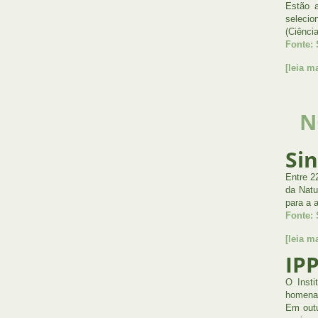
Estão a
selecio
(Ciênci
Fonte:
[leia ma
N
Sin
Entre 2
da Natu
para a 
Fonte: 
[leia ma
IP
O Insti
homenag
Em outu