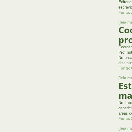
Editori
escravi
Fonte:
[leia ma
Co
pro
Coorden
ProfHis
No enco
discipl
Fonte:
[leia ma
Es
ma
No Labo
genetic
áreas c
Fonte:
[leia ma