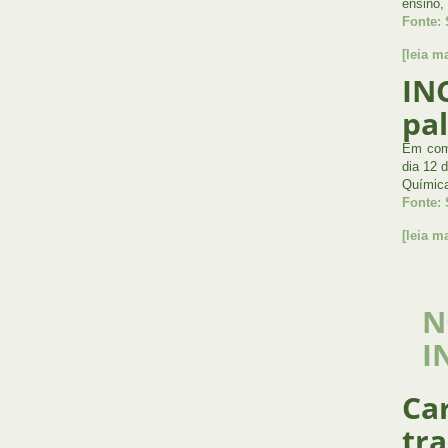
ensino,
Fonte: 
[leia ma
IN
pa
Em come
dia 12 
Química
Fonte:
[leia ma
N
I
Ca
tr