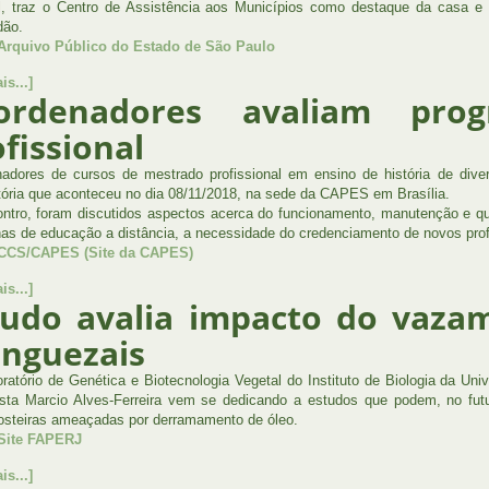
al, traz o Centro de Assistência aos Municípios como destaque da casa 
dão.
 Arquivo Público do Estado de São Paulo
is...]
ordenadores avaliam pro
fissional
adores de cursos de mestrado profissional em ensino de história de dive
tória que aconteceu no dia 08/11/2018, na sede da CAPES em Brasília.
ntro, foram discutidos aspectos acerca do funcionamento, manutenção e 
inas de educação a distância, a necessidade do credenciamento de novos prof
 CCS/CAPES (Site da CAPES)
is...]
tudo avalia impacto do vaza
nguezais
ratório de Genética e Biotecnologia Vegetal do Instituto de Biologia da Uni
ista Marcio Alves-Ferreira vem se dedicando a estudos que podem, no futu
osteiras ameaçadas por derramamento de óleo.
 Site FAPERJ
is...]