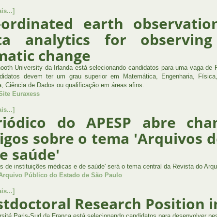
is...]
-ordinated earth observatio
ta analytics for observin
imatic change
oth University da Irlanda está selecionando candidatos para uma vaga de P
idatos devem ter um grau superior em Matemática, Engenharia, Física,
, Ciência de Dados ou qualificação em áreas afins.
Site Euraxess
is...]
riódico do APESP abre ch
igos sobre o tema 'Arquivos d
de saúde'
os de instituições médicas e de saúde' será o tema central da Revista do Arqu
 Arquivo Público do Estado de São Paulo
is...]
stdoctoral Research Position
rsité Paris-Sud da França está selecionando candidatos para desenvolver pes