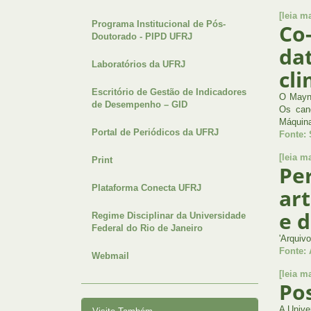
[leia ma
Programa Institucional de Pós-
Co
Doutorado - PIPD UFRJ
da
Laboratórios da UFRJ
cl
Escritório de Gestão de Indicadores
O Mayno
de Desempenho – GID
Os cand
Máquina
Portal de Periódicos da UFRJ
Fonte: 
[leia ma
Print
Pe
Plataforma Conecta UFRJ
art
e 
Regime Disciplinar da Universidade
Federal do Rio de Janeiro
'Arquiv
Fonte:
Webmail
[leia ma
Po
A Unive