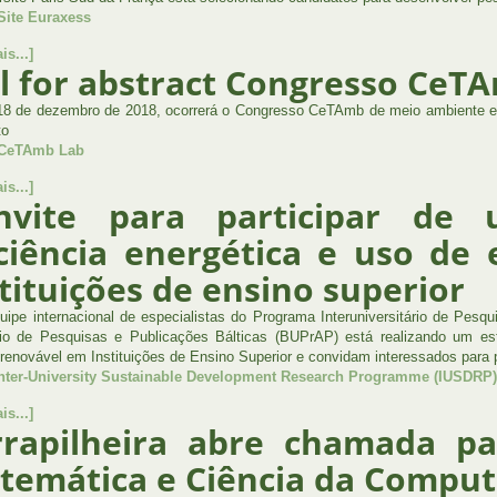
Site Euraxess
is...]
l for abstract Congresso CeTA
18 de dezembro de 2018, ocorrerá o Congresso CeTAmb de meio ambiente em 
to
 CeTAmb Lab
is...]
nvite para participar de
iciência energética e uso de
tituições de ensino superior
ipe internacional de especialistas do Programa Interuniversitário de Pes
rio de Pesquisas e Publicações Bálticas (BUPrAP) está realizando um estu
 renovável em Instituições de Ensino Superior e convidam interessados para p
Inter-University Sustainable Development Research Programme (IUSDRP)
is...]
rrapilheira abre chamada pa
temática e Ciência da Compu