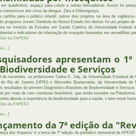
a em quadrinhos, espaço para colorir e outras brincadeiras. Assim foi pen
o transmissor dos vírus da dengue, Zika e Chikungunya.
 cartilha para o público infantil, outros dois projetos na área de vigilânc
do programa Jovem Cientista do Nosso Estado.Um destes foi um projeto de 
ora no Instituto de Estudos em Saúde Coletiva da Universidade Federal d
biental e indicadores de infestação do mosquito baseados em armadilhas pa
 Site da FAPERJ
is...]
squisadores apresentam o 1º D
Biodiversidade e Serviços
8 de novembro, os professores Carlos A. Joly, da Universidade Estadual de
 do Rio de Janeiro (UFRJ) e Mercedes Bustamante, da Universidade de 
ais resultados do primeiro Diagnóstico Brasileiro de Biodiversidade e Serviço
do por mais de cem cientistas brasileiros, que estão reunidos na Plataforma
ento aborda a importância da biodiversidade para a saúde, o bem-estar hum
 Site da FAPERJ
is...]
nçamento da 7ª edição da "Rev
ança dos Arquivos' é o tema da 7ª edição do periódico semestral da APESP