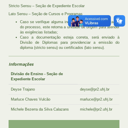
Stricto Sensu – Seção de Expediente Escolar
Lato Sensu – Seção de Cursos e Programas
Caso se verifique alguma inconsistência na documentação
do processo, este retorna a unidade de origem para atender
às exigências listadas;
Caso a documentação esteja correta, será enviado à
Divisão de Diplomas para providenciar a emissão do
diploma (stricto sensu) ou certificados (lato sensu).
Informações
Divisão de Ensino - Seção de
Expediente Escolar
Deyse Trajano
deyse@pr2.ufrj.br
Marluce Chaves Vulcão
marluce@pr2.ufrj.br
Michele Bezerra da Silva Calazans
michele@pr2.ufrj.br
UFRJ
GRADUAÇÃO