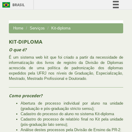
BRASIL
Simplifique!
Comunica BR
Home
Serviços
Kit-diploma
Participe
KIT-DIPLOMA
Acesso à informação
O que é?
Legislação
É um sistema web kit que foi criado a partir da necessidade de
Canais
informatização dos livros de registro da Divisão de Diplomas
acrescida de uma política de padronização dos diplomas
expedidos pela UFRJ nos níveis de Graduação, Especialização,
Mestrado, Mestrado Profissional e Doutorado.
Como proceder?
Abertura de processo individual por aluno na unidade
(graduação e pós-graduação stricto sensu);
Cadastro do processo do aluno no sistema Kit-diploma
Cadastro do processo de relatório final no Kit pela unidade
(pós-graduação lato sensu);
Análise destes processos pela Divisão de Ensino da PR-2: