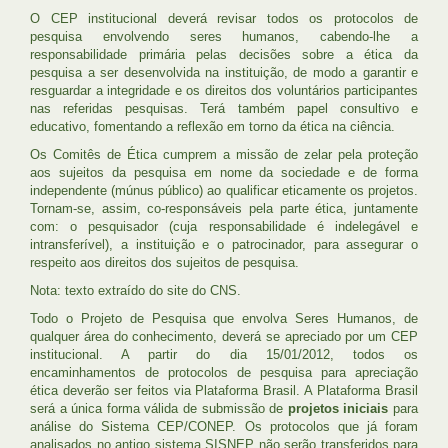
O CEP institucional deverá revisar todos os protocolos de
pesquisa envolvendo seres humanos, cabendo-lhe a
responsabilidade primária pelas decisões sobre a ética da
pesquisa a ser desenvolvida na instituição, de modo a garantir e
resguardar a integridade e os direitos dos voluntários participantes
nas referidas pesquisas. Terá também papel consultivo e
educativo, fomentando a reflexão em torno da ética na ciência.
Os Comitês de Ética cumprem a missão de zelar pela proteção
aos sujeitos da pesquisa em nome da sociedade e de forma
independente (múnus público) ao qualificar eticamente os projetos.
Tornam-se, assim, co-responsáveis pela parte ética, juntamente
com: o pesquisador (cuja responsabilidade é indelegável e
intransferível), a instituição e o patrocinador, para assegurar o
respeito aos direitos dos sujeitos de pesquisa.
Nota: texto extraído do site do CNS.
Todo o Projeto de Pesquisa que envolva Seres Humanos, de
qualquer área do conhecimento, deverá se apreciado por um CEP
institucional. A partir do dia 15/01/2012, todos os
encaminhamentos de protocolos de pesquisa para apreciação
ética deverão ser feitos via Plataforma Brasil. A Plataforma Brasil
será a única forma válida de submissão de
projetos iniciais
para
análise do Sistema CEP/CONEP. Os protocolos que já foram
analisados no antigo sistema SISNEP não serão transferidos para