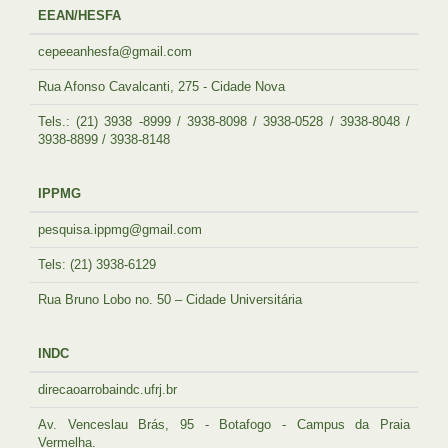
EEAN/HESFA
cepeeanhesfa@gmail.com
Rua Afonso Cavalcanti, 275 - Cidade Nova
Tels.: (21) 3938 -8999 / 3938-8098 / 3938-0528 / 3938-8048 /
3938-8899 / 3938-8148
IPPMG
pesquisa.ippmg@gmail.com
Tels: (21) 3938-6129
Rua Bruno Lobo no. 50 – Cidade Universitária
INDC
direcaoarrobaindc.ufrj.br
Av. Venceslau Brás, 95 - Botafogo - Campus da Praia
Vermelha.