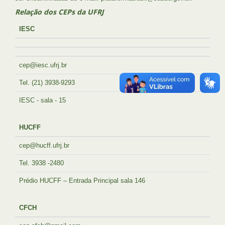
Relação dos CEPs da UFRJ
IESC
cep@iesc.ufrj.br
Tel. (21) 3938-9293
IESC - sala - 15
HUCFF
cep@hucff.ufrj.br
Tel. 3938 -2480
Prédio HUCFF – Entrada Principal sala 146
CFCH