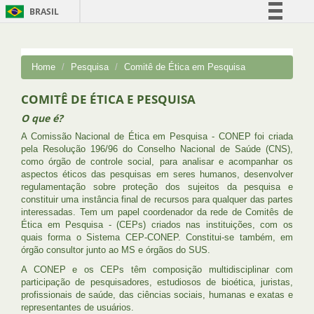
BRASIL
Simplifique!
Comunica BR
Home
Pesquisa
Comitê de Ética em Pesquisa
Participe
COMITÊ DE ÉTICA E PESQUISA
Acesso à informação
O que é?
Legislação
A Comissão Nacional de Ética em Pesquisa - CONEP foi criada
Canais
pela Resolução 196/96 do Conselho Nacional de Saúde (CNS),
como órgão de controle social, para analisar e acompanhar os
aspectos éticos das pesquisas em seres humanos, desenvolver
regulamentação sobre proteção dos sujeitos da pesquisa e
constituir uma instância final de recursos para qualquer das partes
interessadas. Tem um papel coordenador da rede de Comitês de
Ética em Pesquisa - (CEPs) criados nas instituições, com os
quais forma o Sistema CEP-CONEP. Constitui-se também, em
órgão consultor junto ao MS e órgãos do SUS.
A CONEP e os CEPs têm composição multidisciplinar com
participação de pesquisadores, estudiosos de bioética, juristas,
profissionais de saúde, das ciências sociais, humanas e exatas e
representantes de usuários.