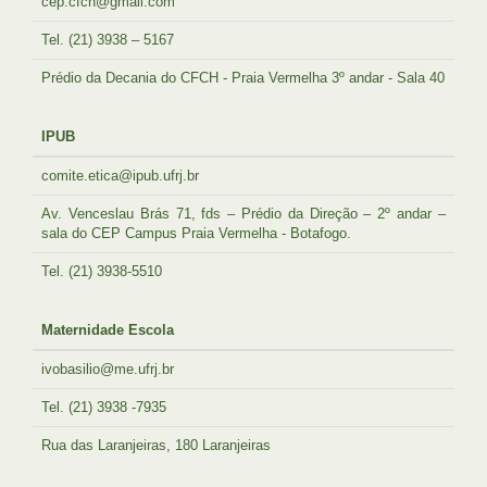
cep.cfch@gmail.com
Tel. (21) 3938 – 5167
Prédio da Decania do CFCH - Praia Vermelha 3º andar - Sala 40
IPUB
comite.etica@ipub.ufrj.br
Av. Venceslau Brás 71, fds – Prédio da Direção – 2º andar –
sala do CEP Campus Praia Vermelha - Botafogo.
Tel. (21) 3938-5510
Maternidade Escola
ivobasilio@me.ufrj.br
Tel. (21) 3938 -7935
Rua das Laranjeiras, 180 Laranjeiras