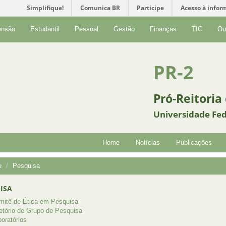
Simplifique!
Comunica BR
Participe
Acesso à infor
ensão
Estudantil
Pessoal
Gestão
Finanças
TIC
Ou
PR-2
Pró-Reitoria
Universidade Fed
Home
Notícias
Publicações
e
Pesquisa
ISA
mitê de Ética em Pesquisa
etório de Grupo de Pesquisa
oratórios