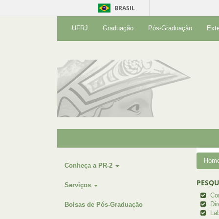
BRASIL
UFRJ
Graduação
Pós-Graduação
Ext
Hom
Conheça a PR-2
PESQU
Serviços
Co
Dir
Bolsas de Pós-Graduação
Lab