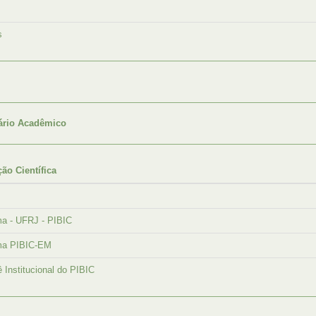
s
ário Acadêmico
ção Científica
ma - UFRJ - PIBIC
ma PIBIC-EM
 Institucional do PIBIC