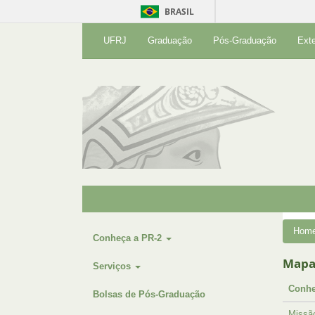
BRASIL
UFRJ
Graduação
Pós-Graduação
Ext
Hom
Conheça a PR-2
Mapa 
Serviços
Conhe
Bolsas de Pós-Graduação
Missão