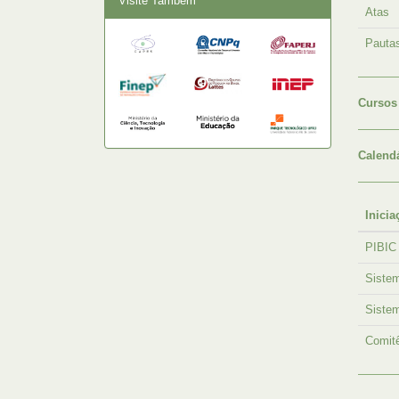
Visite Também
Atas
Pauta
Cursos
Calend
Inicia
PIBIC
Siste
Siste
Comitê