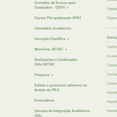
Conselho de Ensino para
Graduados - CEPG
Equip
Cursos Pós-graduação UFRJ
Organ
Calendário Acadêmico
Servi
Iniciação Científica
Certif
Memórias JICTAC
Co-tut
Declarações e Certificados
SIAc/JICTAC
Colet
Contra
Pesquisa
Creden
Editais e processos seletivos no
âmbito da PR-2
Homol
Formulários
Homol
Semana de Integração Acadêmica -
Homol
SIAc