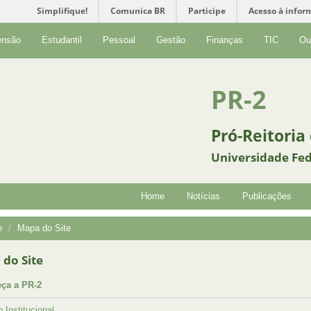
Simplifique!
Comunica BR
Participe
Acesso à infor
ensão
Estudantil
Pessoal
Gestão
Finanças
TIC
Ou
PR-2
Pró-Reitoria
Universidade Fed
Home
Notícias
Publicações
e
Mapa do Site
do Site
ça a PR-2
 Institucional