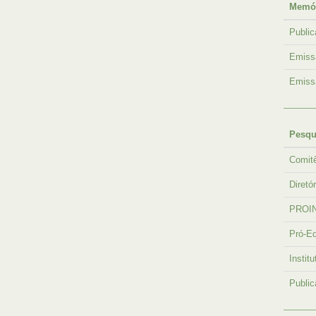
Memór
Publi
Emissã
Emissã
Pesqu
Comit
Diretó
PROI
Pró-E
Instit
Public