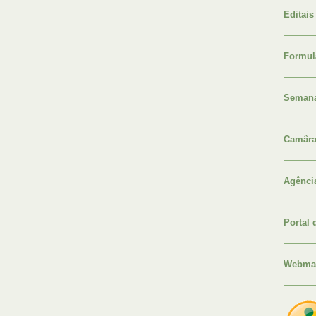
Editais
Formul
Semana
Camâra
Agênci
Portal 
Webma