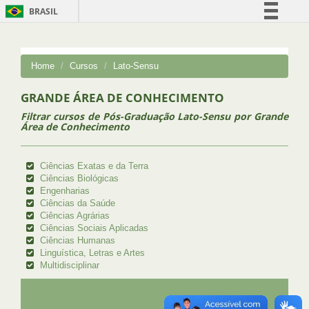
BRASIL
Simplifique!
Comunica BR
Home
Cursos
Lato-Sensu
Participe
GRANDE ÁREA DE CONHECIMENTO
Acesso à informação
Filtrar cursos de Pós-Graduação Lato-Sensu por Grande
Legislação
Área de Conhecimento
Canais
Ciências Exatas e da Terra
Ciências Biológicas
Engenharias
Ciências da Saúde
Ciências Agrárias
Ciências Sociais Aplicadas
Ciências Humanas
Linguística, Letras e Artes
Multidisciplinar
UFRJ
GRADUAÇÃO