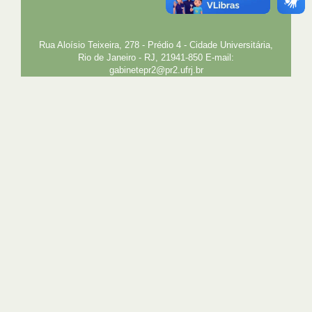
PLANEJAMENTO E DESENVOLVIMENTO
PESSOAL
EXTENSÃO
GESTÃO E GOVERNANÇA
PREFEITURA
INTRANET
SIGA
SIBI
Rua Aloísio Teixeira, 278 - Prédio 4 - Cidade Universitária,
Rio de Janeiro - RJ, 21941-850 E-mail:
gabinetepr2@pr2.ufrj.br