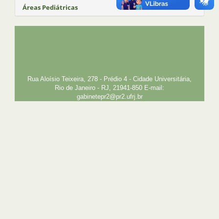
Áreas Pediátricas
UFRJ
GRADUAÇÃO
PLANEJAMENTO E DESENVOLVIMENTO
PESSOAL
EXTENSÃO
GESTÃO E GOVERNANÇA
PREFEITURA
INTRANET
SIGA
SIBI
Rua Aloísio Teixeira, 278 - Prédio 4 - Cidade Universitária,
Rio de Janeiro - RJ, 21941-850 E-mail:
gabinetepr2@pr2.ufrj.br