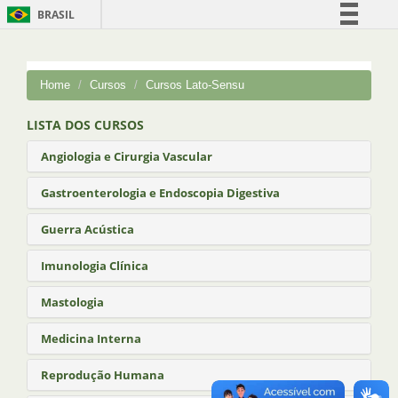
BRASIL
Simplifique!
Comunica BR
Home
Cursos
Cursos Lato-Sensu
Participe
Acesso à informação
LISTA DOS CURSOS
Legislação
Angiologia e Cirurgia Vascular
Canais
Gastroenterologia e Endoscopia Digestiva
Guerra Acústica
Imunologia Clínica
Mastologia
Medicina Interna
Reprodução Humana