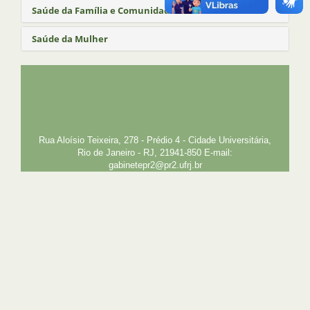
Saúde da Família e Comunidade
Saúde da Mulher
UFRJ
GRADUAÇÃO
PLANEJAMENTO E DESENVOLVIMENTO
PESSOAL
EXTENSÃO
GESTÃO E GOVERNANÇA
PREFEITURA
INTRANET
SIGA
SIBI
Rua Aloísio Teixeira, 278 - Prédio 4 - Cidade Universitária,
Rio de Janeiro - RJ, 21941-850 E-mail:
gabinetepr2@pr2.ufrj.br