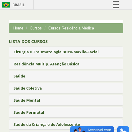
BRASIL
Simplifique!
Comunica BR
Home
Cursos
Cursos Residência Médica
Participe
Acesso à informação
LISTA DOS CURSOS
Legislação
Cirurgia e Traumatologia Buco-Maxilo-Facial
Canais
Residência Multip. Atenção Básica
Saúde
Saúde Coletiva
Saúde Mental
Saúde Perinatal
Saúde da Criança e do Adolescente