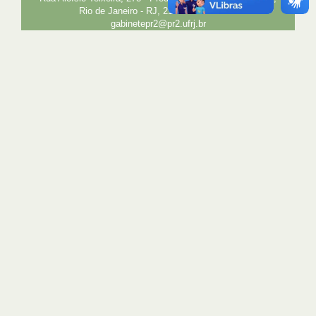
Rio de Janeiro - RJ, 21941-850 E-mail:
gabinetepr2@pr2.ufrj.br