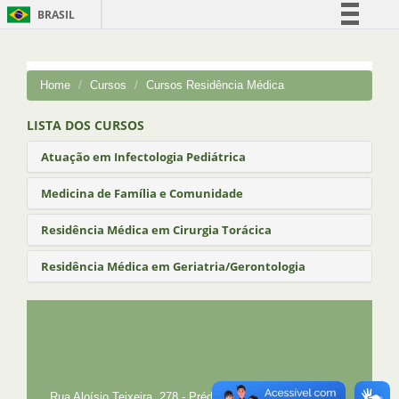
BRASIL
Simplifique!
Comunica BR
Home
Cursos
Cursos Residência Médica
Participe
Acesso à informação
LISTA DOS CURSOS
Legislação
Atuação em Infectologia Pediátrica
Canais
Medicina de Família e Comunidade
Residência Médica em Cirurgia Torácica
Residência Médica em Geriatria/Gerontologia
UFRJ
GRADUAÇÃO
PLANEJAMENTO E DESENVOLVIMENTO
PESSOAL
EXTENSÃO
GESTÃO E GOVERNANÇA
PREFEITURA
INTRANET
SIGA
SIBI
Rua Aloísio Teixeira, 278 - Prédio 4 - Cidade Universitária,