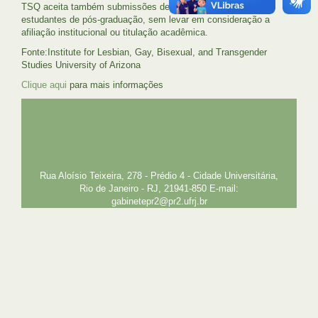
TSQ aceita também submissões de artistas, ativistas e
estudantes de pós-graduação, sem levar em consideração a
afiliação institucional ou titulação acadêmica.
Fonte:Institute for Lesbian, Gay, Bisexual, and Transgender
Studies University of Arizona
Clique aqui
para mais informações
UFRJ
GRADUAÇÃO
PLANEJAMENTO E DESENVOLVIMENTO
PESSOAL
EXTENSÃO
GESTÃO E GOVERNANÇA
PREFEITURA
INTRANET
SIGA
SIBI
Rua Aloísio Teixeira, 278 - Prédio 4 - Cidade Universitária,
Rio de Janeiro - RJ, 21941-850 E-mail:
gabinetepr2@pr2.ufrj.br