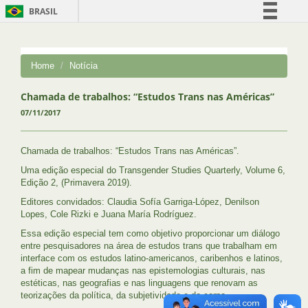
BRASIL
Simplifique!
Comunica BR
Home
Notícia
Participe
Acesso à informação
Chamada de trabalhos: “Estudos Trans nas Américas”
07/11/2017
Legislação
Canais
Chamada de trabalhos: “Estudos Trans nas Américas”.
Uma edição especial do Transgender Studies Quarterly, Volume 6,
Edição 2, (Primavera 2019).
Editores convidados: Claudia Sofía Garriga-López, Denilson
Lopes, Cole Rizki e Juana María Rodríguez.
Essa edição especial tem como objetivo proporcionar um diálogo
entre pesquisadores na área de estudos trans que trabalham em
interface com os estudos latino-americanos, caribenhos e latinos,
a fim de mapear mudanças nas epistemologias culturais, nas
estéticas, nas geografias e nas linguagens que renovam as
teorizações da política, da subjetividade e do corpo.