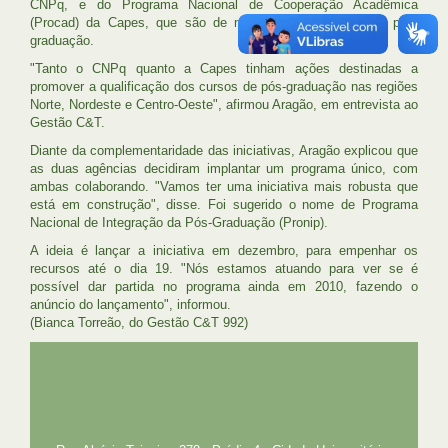
CNPq, e do Programa Nacional de Cooperação Acadêmica
(Procad) da Capes, que são de mobilidade no âmbito da pós-
graduação.
"Tanto o CNPq quanto a Capes tinham ações destinadas a
promover a qualificação dos cursos de pós-graduação nas regiões
Norte, Nordeste e Centro-Oeste", afirmou Aragão, em entrevista ao
Gestão C&T.
Diante da complementaridade das iniciativas, Aragão explicou que
as duas agências decidiram implantar um programa único, com
ambas colaborando. "Vamos ter uma iniciativa mais robusta que
está em construção", disse. Foi sugerido o nome de Programa
Nacional de Integração da Pós-Graduação (Pronip).
A ideia é lançar a iniciativa em dezembro, para empenhar os
recursos até o dia 19. "Nós estamos atuando para ver se é
possível dar partida no programa ainda em 2010, fazendo o
anúncio do lançamento", informou.
(Bianca Torreão, do Gestão C&T 992)
UFRJ
GRADUAÇÃO
PLANEJAMENTO E DESENVOLVIMENTO
PESSOAL
EXTENSÃO
GESTÃO E GOVERNANÇA
PREFEITURA
INTRANET
SIGA
SIBI