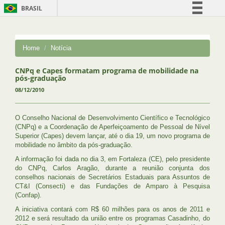
BRASIL
Simplifique!
Comunica BR
Home
Notícia
Participe
Acesso à informação
CNPq e Capes formatam programa de mobilidade na
pós-graduação
Legislação
08/12/2010
Canais
O Conselho Nacional de Desenvolvimento Científico e Tecnológico
(CNPq) e a Coordenação de Aperfeiçoamento de Pessoal de Nível
Superior (Capes) devem lançar, até o dia 19, um novo programa de
mobilidade no âmbito da pós-graduação.
A informação foi dada no dia 3, em Fortaleza (CE), pelo presidente
do CNPq, Carlos Aragão, durante a reunião conjunta dos
conselhos nacionais de Secretários Estaduais para Assuntos de
CT&I (Consecti) e das Fundações de Amparo à Pesquisa
(Confap).
A iniciativa contará com R$ 60 milhões para os anos de 2011 e
2012 e será resultado da união entre os programas Casadinho, do