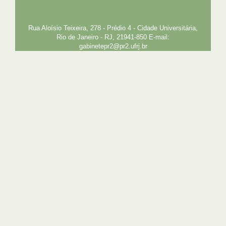
EXTENSÃO
GESTÃO E GOVERNANÇA
PREFEITURA
INTRANET
SIGA
SIBI
Rua Aloísio Teixeira, 278 - Prédio 4 - Cidade Universitária,
Rio de Janeiro - RJ, 21941-850 E-mail:
gabinetepr2@pr2.ufrj.br