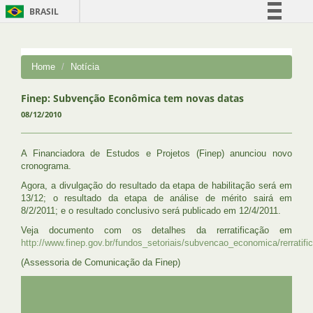
BRASIL
Simplifique!
Comunica BR
Home
Notícia
Participe
Acesso à informação
Finep: Subvenção Econômica tem novas datas
08/12/2010
Legislação
Canais
A Financiadora de Estudos e Projetos (Finep) anunciou novo
cronograma.
Agora, a divulgação do resultado da etapa de habilitação será em
13/12; o resultado da etapa de análise de mérito sairá em
8/2/2011; e o resultado conclusivo será publicado em 12/4/2011.
Veja documento com os detalhes da rerratificação em
http://www.finep.gov.br/fundos_setoriais/subvencao_econom
(Assessoria de Comunicação da Finep)
UFRJ
GRADUAÇÃO
PLANEJAMENTO E DESENVOLVIMENTO
PESSOAL