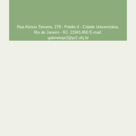
UFRJ
GRADUAÇÃO
PLANEJAMENTO E DESENVOLVIMENTO
PESSOAL
EXTENSÃO
GESTÃO E GOVERNANÇA
PREFEITURA
INTRANET
SIGA
SIBI
Rua Aloísio Teixeira, 278 - Prédio 4 - Cidade Universitária,
Rio de Janeiro - RJ, 21941-850 E-mail:
gabinetepr2@pr2.ufrj.br