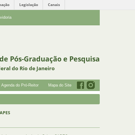
mação
Legislação
Canais
vidoria
 de Pós-Graduação e Pesquisa
eral do Rio de Janeiro
Agenda do Pró-Reitor
Mapa do Site
CAPES