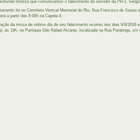
rofunda tristeza que comunicamos o falecimento do servidor da PR-2, Sergi
tamento foi no Cemitério Vertical Memorial do Rio, Rua Francisco de Sousa e 
erá a partir das 8:00h na Capela 4.
ração da missa de sétimo dia de seu falecimento ocorreu nos dias 5/8/2018
), às 19h, na Paróquia São Rafael Arcanjo, localizada na Rua Paratinga, s/n (r