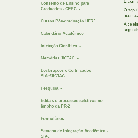
É com p
Conselho de Ensino para
Graduados - CEPG
O sepul
acontec
Cursos Pós-graduação UFRJ
A celeb
segunda
Calendário Acadêmico
Iniciação Científica
Memórias JICTAC
Declarações e Certificados
SIAc/JICTAC
Pesquisa
Editais e processos seletivos no
âmbito da PR-2
Formulários
Semana de Integração Acadêmica -
SIAc