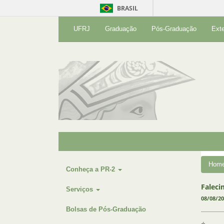
BRASIL
UFRJ
Graduação
Pós-Graduação
Ext
Hom
Conheça a PR-2
Faleci
Serviços
08/08/2
Bolsas de Pós-Graduação