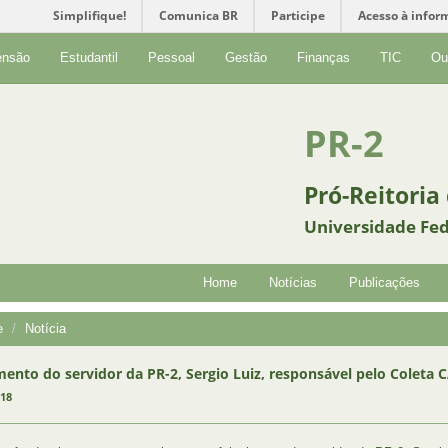
Simplifique!
Comunica BR
Participe
Acesso à infor
ensão
Estudantil
Pessoal
Gestão
Finanças
TIC
Ou
PR-2
Pró-Reitoria
Universidade Fed
Home
Notícias
Publicações
e
Notícia
mento do servidor da PR-2, Sergio Luiz, responsável pelo Coleta 
018