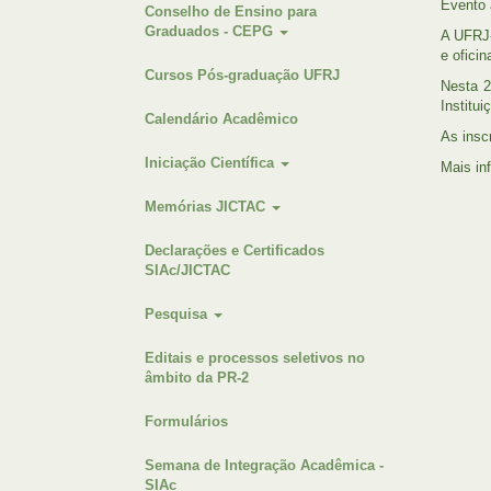
Evento 
Conselho de Ensino para
Graduados - CEPG
A UFRJ-
e ofici
Cursos Pós-graduação UFRJ
Nesta 2
Institui
Calendário Acadêmico
As insc
Iniciação Científica
Mais in
Memórias JICTAC
Declarações e Certificados
SIAc/JICTAC
Pesquisa
Editais e processos seletivos no
âmbito da PR-2
Formulários
Semana de Integração Acadêmica -
SIAc