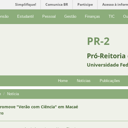
Simplifique!
Comunica BR
Participe
Acesso à infor
ensão
Estudantil
Pessoal
Gestão
Finanças
TIC
Ou
PR-2
Pró-Reitoria
Universidade Fed
Home
Notícias
Publicações
e
Notícia
promove "Verão com Ciência" em Macaé
010