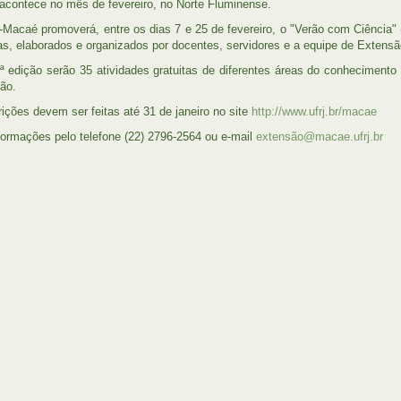
acontece no mês de fevereiro, no Norte Fluminense.
Macaé promoverá, entre os dias 7 e 25 de fevereiro, o "Verão com Ciência" 
nas, elaborados e organizados por docentes, servidores e a equipe de Exten
ª edição serão 35 atividades gratuitas de diferentes áreas do conhecimento 
ção.
rições devem ser feitas até 31 de janeiro no site
http://www.ufrj.br/macae
formações pelo telefone (22) 2796-2564 ou e-mail
extensão@macae.ufrj.br