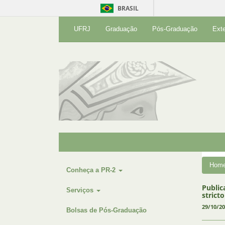
BRASIL
UFRJ
Graduação
Pós-Graduação
Ext
Hom
Conheça a PR-2
Public
Serviços
strict
29/10/2
Bolsas de Pós-Graduação