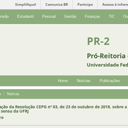
Simplifique!
Comunica BR
Participe
Acesso à infor
ensão
Estudantil
Pessoal
Gestão
Finanças
TIC
Ou
PR-2
Pró-Reitoria
Universidade Fed
Home
Notícias
Publicações
e
Notícia
ação da Resolução CEPG nº 03, de 23 de outubro de 2018, sobre 
o sensu da UFRJ
018