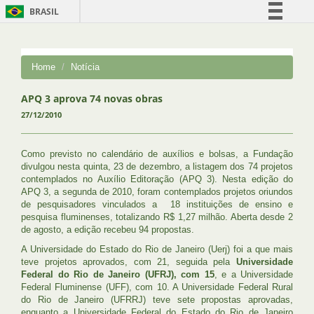
BRASIL
Simplifique!
Comunica BR
Home
Notícia
Participe
Acesso à informação
APQ 3 aprova 74 novas obras
27/12/2010
Legislação
Canais
Como previsto no calendário de auxílios e bolsas, a Fundação
divulgou nesta quinta, 23 de dezembro, a listagem dos 74 projetos
contemplados no Auxílio Editoração (APQ 3). Nesta edição do
APQ 3, a segunda de 2010, foram contemplados projetos oriundos
de pesquisadores vinculados a 18 instituições de ensino e
pesquisa fluminenses, totalizando R$ 1,27 milhão. Aberta desde 2
de agosto, a edição recebeu 94 propostas.
A Universidade do Estado do Rio de Janeiro (Uerj) foi a que mais
teve projetos aprovados, com 21, seguida pela
Universidade
Federal do Rio de Janeiro (UFRJ), com 15
, e a Universidade
Federal Fluminense (UFF), com 10. A Universidade Federal Rural
do Rio de Janeiro (UFRRJ) teve sete propostas aprovadas,
enquanto a Universidade Federal do Estado do Rio de Janeiro