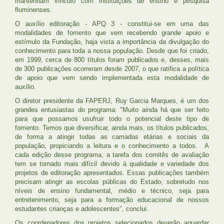
mantenham vínculo com instituições de ensino e pesquisa
fluminenses.
O auxílio editoração - APQ 3 - constitui-se em uma das
modalidades de fomento que vem recebendo grande apoio e
estímulo da Fundação, haja vista a importância da divulgação do
conhecimento para toda a nossa população. Desde que foi criado,
em 1999, cerca de 800 títulos foram publicados e, desses, mais
de 300 publicações ocorreram desde 2007, o que ratifica a política
de apoio que vem sendo implementada esta modalidade de
auxílio.
O diretor presidente da FAPERJ, Ruy Garcia Marques, é um dos
grandes entusiastas do programa: "Muito ainda há que ser feito
para que possamos usufruir todo o potencial deste tipo de
fomento. Temos que diversificar, ainda mais, os títulos publicados,
de forma a atingir todas as camadas etárias e sociais da
população, propiciando a leitura e o conhecimento a todos. A
cada edição desse programa, a tarefa dos comitês de avaliação
tem se tornado mais difícil devido à qualidade e variedade dos
projetos de editoração apresentados. Essas publicações também
precisam atingir as escolas públicas do Estado, sobretudo nos
níveis de ensino fundamental, médio e técnico, seja para
entretenimento, seja para a formação educacional de nossos
estudantes crianças e adolescentes", conclui.
Os coordenadores dos projetos selecionados deverão aguardar