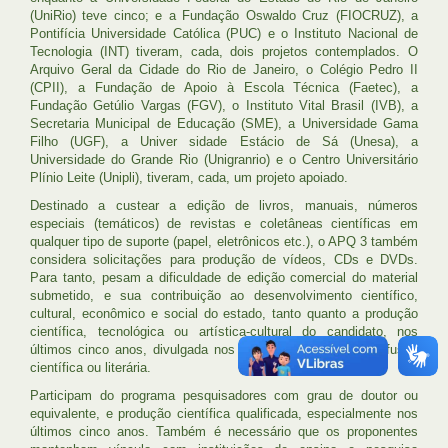
(UniRio) teve cinco; e a Fundação Oswaldo Cruz (FIOCRUZ), a
Pontifícia Universidade Católica (PUC) e o Instituto Nacional de
Tecnologia (INT) tiveram, cada, dois projetos contemplados. O
Arquivo Geral da Cidade do Rio de Janeiro, o Colégio Pedro II
(CPII), a Fundação de Apoio à Escola Técnica (Faetec), a
Fundação Getúlio Vargas (FGV), o Instituto Vital Brasil (IVB), a
Secretaria Municipal de Educação (SME), a Universidade Gama
Filho (UGF), a Univer sidade Estácio de Sá (Unesa), a
Universidade do Grande Rio (Unigranrio) e o Centro Universitário
Plínio Leite (Unipli), tiveram, cada, um projeto apoiado.
Destinado a custear a edição de livros, manuais, números
especiais (temáticos) de revistas e coletâneas científicas em
qualquer tipo de suporte (papel, eletrônicos etc.), o APQ 3 também
considera solicitações para produção de vídeos, CDs e DVDs.
Para tanto, pesam a dificuldade de edição comercial do material
submetido, e sua contribuição ao desenvolvimento científico,
cultural, econômico e social do estado, tanto quanto a produção
científica, tecnológica ou artística-cultural do candidato, nos
últimos cinco anos, divulgada nos principais veículos de difusão
científica ou literária.
Participam do programa pesquisadores com grau de doutor ou
equivalente, e produção científica qualificada, especialmente nos
últimos cinco anos. Também é necessário que os proponentes