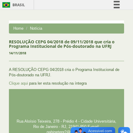
BRASIL
Simplifique!
Comunica BR
Home
Notícia
Participe
Acesso à informação
RESOLUÇÃO CEPG 04/2018 de 09/11/2018 que cria o
Programa Institucional de Pós-doutorado na UFRJ
Legislação
14/11/2018
Canais
A RESOLUÇÃO CEPG 04/2018 cria o Programa Institucional de
Pós-doutorado na UFRJ.
Clique aqui
para ler esta resolução na íntegra
UFRJ
GRADUAÇÃO
PLANEJAMENTO E DESENVOLVIMENTO
PESSOAL
EXTENSÃO
GESTÃO E GOVERNANÇA
PREFEITURA
INTRANET
SIGA
SIBI
Rua Aloísio Teixeira, 278 - Prédio 4 - Cidade Universitária,
Rio de Janeiro - RJ, 21941-850 E-mail:
gabinetepr2@pr2.ufrj.br