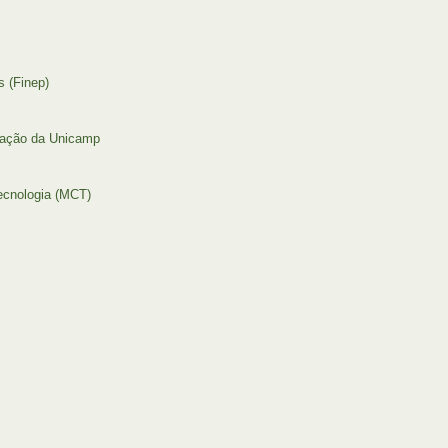
s (Finep)
tação da Unicamp
Tecnologia (MCT)