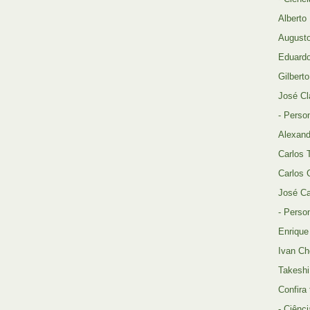
Alberto
Augusto
Eduardo
Gilbert
José Cl
- Perso
Alexand
Carlos 
Carlos 
José Ca
- Perso
Enrique
Ivan Ch
Takeshi
Confira
- Ciênci