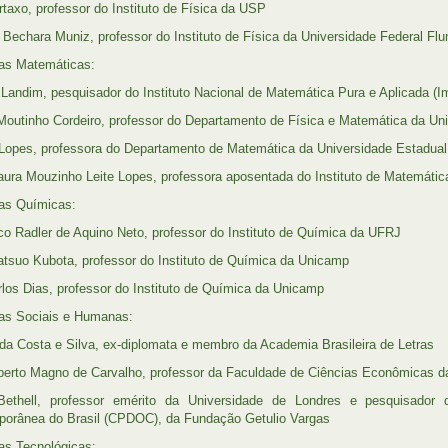
rtaxo, professor do Instituto de Física da USP
 Bechara Muniz, professor do Instituto de Física da Universidade Federal Fl
ias Matemáticas:
 Landim, pesquisador do Instituto Nacional de Matemática Pura e Aplicada (I
outinho Cordeiro, professor do Departamento de Física e Matemática da U
Lopes, professora do Departamento de Matemática da Universidade Estadua
aura Mouzinho Leite Lopes, professora aposentada do Instituto de Matemáti
ias Químicas:
co Radler de Aquino Neto, professor do Instituto de Química da UFRJ
atsuo Kubota, professor do Instituto de Química da Unicamp
rlos Dias, professor do Instituto de Química da Unicamp
ias Sociais e Humanas:
 da Costa e Silva, ex-diplomata e membro da Academia Brasileira de Letras
berto Magno de Carvalho, professor da Faculdade de Ciências Econômicas
 Bethell, professor emérito da Universidade de Londres e pesquisado
orânea do Brasil (CPDOC), da Fundação Getulio Vargas
ias Tecnológicas: