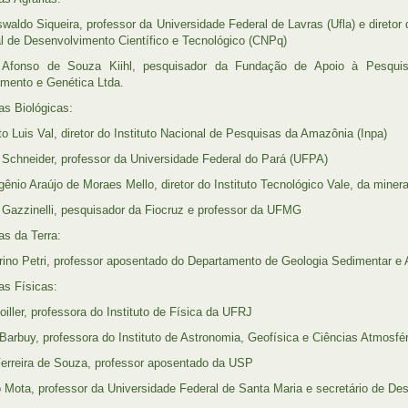
waldo Siqueira, professor da Universidade Federal de Lavras (Ufla) e diretor
l de Desenvolvimento Científico e Tecnológico (CNPq)
Afonso de Souza Kiihl, pesquisador da Fundação de Apoio à Pesqui
mento e Genética Ltda.
as Biológicas:
to Luis Val, diretor do Instituto Nacional de Pesquisas da Amazônia (Inpa)
 Schneider, professor da Universidade Federal do Pará (UFPA)
gênio Araújo de Moraes Mello, diretor do Instituto Tecnológico Vale, da miner
 Gazzinelli, pesquisador da Fiocruz e professor da UFMG
as da Terra:
ino Petri, professor aposentado do Departamento de Geologia Sedimentar e
as Físicas:
oiller, professora do Instituto de Física da UFRJ
 Barbuy, professora do Instituto de Astronomia, Geofísica e Ciências Atmosf
Ferreira de Souza, professor aposentado da USP
 Mota, professor da Universidade Federal de Santa Maria e secretário de D