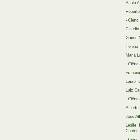
Paulo A
Roberto
- Ciênc
Claudio
Gauss M
Helena 
Maria L
- Ciênc
Francis
Lauro T
Luiz Ca
- Ciênc
Alberto
José Al
Leslie
Contemp
- Ciênc