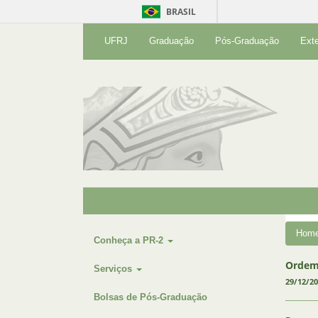
BRASIL
UFRJ
Graduação
Pós-Graduação
Ext
Hom
Conheça a PR-2
Ordem 
Serviços
29/12/2
Bolsas de Pós-Graduação