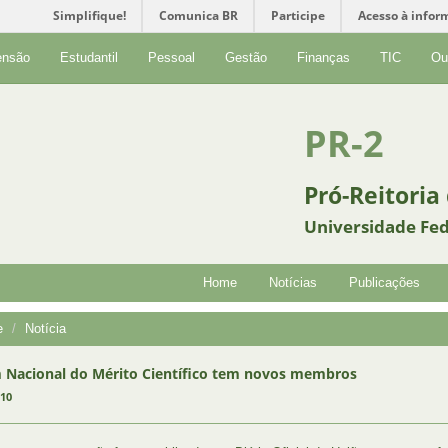
Simplifique!
Comunica BR
Participe
Acesso à infor
ensão
Estudantil
Pessoal
Gestão
Finanças
TIC
Ou
PR-2
Pró-Reitoria
Universidade Fed
Home
Notícias
Publicações
e
Notícia
Nacional do Mérito Científico tem novos membros
010