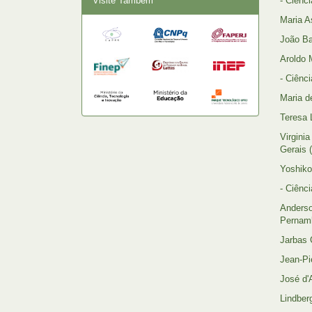
Visite Também
- Ciênci
Maria A
João Ba
Aroldo 
- Ciênc
Maria d
Teresa 
Virgini
Gerais
Yoshiko
- Ciênci
Anders
Pernam
Jarbas 
Jean-Pi
José d'
Lindber