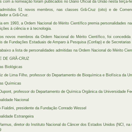
s com a nomeação foram publicados no Diário Oficial da União nesta terça-fei
admitidos 51 novos membros, nas classes Grã-Cruz (oito) e de Comen
dor a Grã-Cruz.
ída em 1993, a Ordem Nacional do Mérito Científico premia personalidades nac
ições à ciência e à tecnologia.
os novos membros da Ordem Nacional do Mérito Científico, foi concedida 
is de Fundações Estaduais de Amparo à Pesquisa (Confap) e de Secretarias d
 abaixo a lista de personalidades admitidas na Ordem Nacional do Mérito Cient
E DE GRÃ-CRUZ
ias Biológicas
iz de Lima Filho, professor do Departamento de Bioquímica e Biofísica da 
ias Químicas
 Dupont, professor do Departamento de Química Orgânica da Universidade F
nalidade Nacional
 Fialdini, presidente da Fundação Conrado Wessel
nalidade Estrangeira
Varmus, diretor do Instituto Nacional do Câncer dos Estados Unidos (NCI, na
9