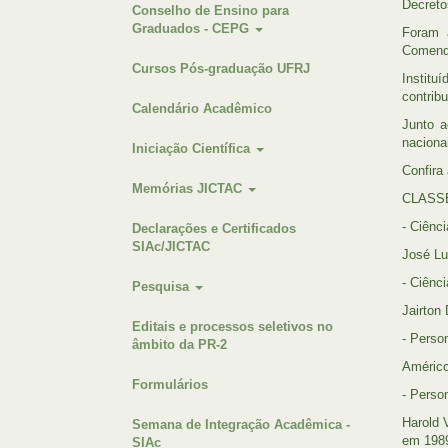
Decreto
Conselho de Ensino para
Graduados - CEPG
Foram 
Comenda
Cursos Pós-graduação UFRJ
Institu
contribu
Calendário Acadêmico
Junto a
naciona
Iniciação Científica
Confira
Memórias JICTAC
CLASS
- Ciênc
Declarações e Certificados
SIAc/JICTAC
José Lu
- Ciênc
Pesquisa
Jairton
Editais e processos seletivos no
- Perso
âmbito da PR-2
Américo
Formulários
- Perso
Harold 
Semana de Integração Acadêmica -
em 198
SIAc