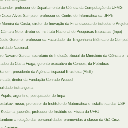
 Laender, professor do Departamento de Ciência da Computação da UFMG
 Cezar Alves Sampaio, professor do Centro de Informática da UFPE
 Moreira da Costa, diretor de Inovação da Financiadora de Estudos e Projeto
o Câmara Neto, diretor do Instituto Nacional de Pesquisas Espaciais (Inpe)
áudio Geromel, professor da Faculdade de Engenharia Elétrica e de Compu
nalidade Nacional:
re Navarro Garcia, secretário de Inclusão Social do Ministério da Ciência e 
Tadeu da Costa Fraga, gerente-executivo do Cenpes, da Petrobras
Ganem, presidente da Agência Espacial Brasileira (AEB)
ricatti, diretor da Fundação Conrado Wessel
nalidade Estrangeira:
 Pujals, argentino, pesquisador do Impa
estakov, russo, professor do Instituto de Matemática e Estatística das USP
 Kodama, japonês, professor do Instituto de Física da UFRJ
 também a relação das personalidades promovidas à classe da Grã-Cruz:
as Agrárias: