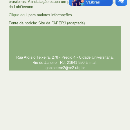
brasileiras. A instalação ocupa um prédio anexo ao prédio principal
do LabOceano.
Clique aqui
para maiores informações.
Fonte da notícia: Site da FAPERJ (adaptada)
UFRJ
GRADUAÇÃO
PLANEJAMENTO E DESENVOLVIMENTO
PESSOAL
EXTENSÃO
GESTÃO E GOVERNANÇA
PREFEITURA
INTRANET
SIGA
SIBI
Rua Aloísio Teixeira, 278 - Prédio 4 - Cidade Universitária,
Rio de Janeiro - RJ, 21941-850 E-mail:
gabinetepr2@pr2.ufrj.br