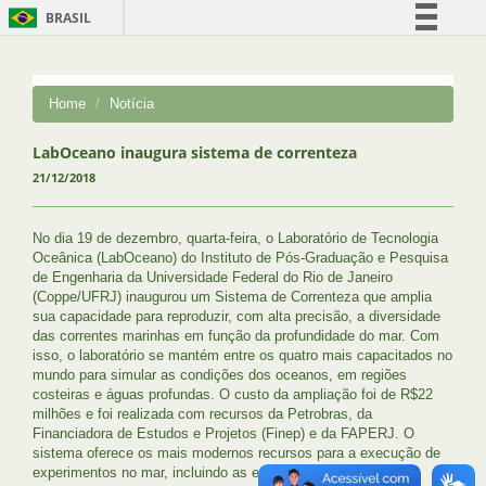
BRASIL
Simplifique!
Comunica BR
Home
Notícia
Participe
Acesso à informação
LabOceano inaugura sistema de correnteza
21/12/2018
Legislação
Canais
No dia 19 de dezembro, quarta-feira, o Laboratório de Tecnologia
Oceânica (LabOceano) do Instituto de Pós-Graduação e Pesquisa
de Engenharia da Universidade Federal do Rio de Janeiro
(Coppe/UFRJ) inaugurou um Sistema de Correnteza que amplia
sua capacidade para reproduzir, com alta precisão, a diversidade
das correntes marinhas em função da profundidade do mar. Com
isso, o laboratório se mantém entre os quatro mais capacitados no
mundo para simular as condições dos oceanos, em regiões
costeiras e águas profundas. O custo da ampliação foi de R$22
milhões e foi realizada com recursos da Petrobras, da
Financiadora de Estudos e Projetos (Finep) e da FAPERJ. O
sistema oferece os mais modernos recursos para a execução de
experimentos no mar, incluindo as especificidades das águas