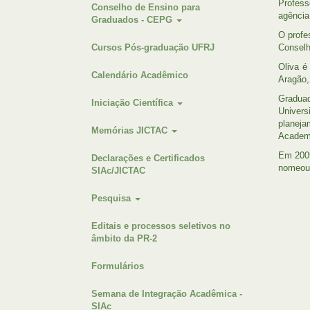
Profess
Conselho de Ensino para
agência
Graduados - CEPG
O profe
Cursos Pós-graduação UFRJ
Conselh
Oliva é
Calendário Acadêmico
Aragão,
Graduad
Iniciação Científica
Univers
planej
Memórias JICTAC
Academi
Em 2009
Declarações e Certificados
nomeou 
SIAc/JICTAC
Pesquisa
Editais e processos seletivos no
âmbito da PR-2
Formulários
Semana de Integração Acadêmica -
SIAc