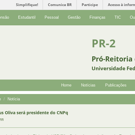
Simplifique!
Comunica BR
Participe
Acesso à infor
ensão
Estudantil
Pessoal
Gestão
Finanças
TIC
Ou
PR-2
Pró-Reitoria
Universidade Fed
Home
Notícias
Publicações
e
Notícia
us Oliva será presidente do CNPq
011