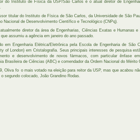
or do Instituto de Física da USP/São Carlos é o atual diretor de Engen
.
ssor titular do Instituto de Física de São Carlos, da Universidade de São Pa
o Nacional de Desenvolvimento Científico e Tecnológico (CNPq).
 atualmente diretor da área de Engenharias, Ciências Exatas e Humanas e S
 que assumiu a agência em janeiro do ano passado.
o em Engenharia Elétrica/Eletrônica pela Escola de Engenharia de São C
ity of London) em Cristalografia. Seus principais interesses de pesquisa est
amento e desenvolvimento de novos fármacos, com particular ênfase em
a Brasileira de Ciências (ABC) e comendador da Ordem Nacional do Mérito C
, Oliva foi o mais votado na eleição para reitor da USP, mas que acabou nã
o segundo colocado, João Grandino Rodas.