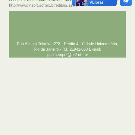
http://www.insoft.softex.br/editais.aspx
UFRJ
GRADUAÇÃO
PLANEJAMENTO E DESENVOLVIMENTO
PESSOAL
EXTENSÃO
GESTÃO E GOVERNANÇA
PREFEITURA
INTRANET
SIGA
SIBI
Rua Aloísio Teixeira, 278 - Prédio 4 - Cidade Universitária,
Rio de Janeiro - RJ, 21941-850 E-mail:
gabinetepr2@pr2.ufrj.br