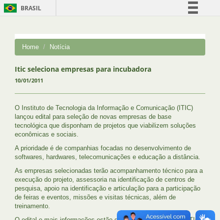
BRASIL
Simplifique!
Comunica BR
Home
Notícia
Participe
Acesso à informação
Itic seleciona empresas para incubadora
10/01/2011
Legislação
Canais
O Instituto de Tecnologia da Informação e Comunicação (ITIC)
lançou edital para seleção de novas empresas de base
tecnológica que disponham de projetos que viabilizem soluções
econômicas e sociais.
A prioridade é de companhias focadas no desenvolvimento de
softwares, hardwares, telecomunicações e educação a distância.
As empresas selecionadas terão acompanhamento técnico para a
execução do projeto, assessoria na identificação de centros de
pesquisa, apoio na identificação e articulação para a participação
de feiras e eventos, missões e visitas técnicas, além de
treinamento.
O edital e mais informações estão disponíveis na página do ITIC: