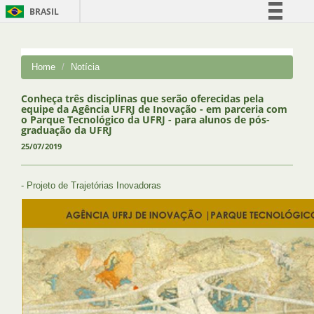
BRASIL
Simplifique!
Comunica BR
Home
Notícia
Participe
Acesso à informação
Conheça três disciplinas que serão oferecidas pela
equipe da Agência UFRJ de Inovação - em parceria com
Legislação
o Parque Tecnológico da UFRJ - para alunos de pós-
graduação da UFRJ
Canais
25/07/2019
- Projeto de Trajetórias Inovadoras