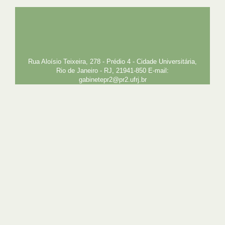
UFRJ
GRADUAÇÃO
PLANEJAMENTO E DESENVOLVIMENTO
PESSOAL
EXTENSÃO
GESTÃO E GOVERNANÇA
PREFEITURA
INTRANET
SIGA
SIBI
Rua Aloísio Teixeira, 278 - Prédio 4 - Cidade Universitária,
Rio de Janeiro - RJ, 21941-850 E-mail:
gabinetepr2@pr2.ufrj.br