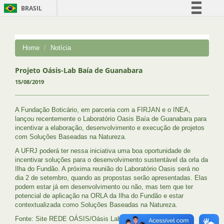
BRASIL
Simplifique!
Comunica BR
Home
Notícia
Participe
Acesso à informação
Projeto Oásis-Lab Baía de Guanabara
15/08/2019
Legislação
Canais
A Fundação Boticário, em parceria com a FIRJAN e o INEA,
lançou recentemente o Laboratório Oasis Baía de Guanabara para
incentivar a elaboração, desenvolvimento e execução de projetos
com Soluções Baseadas na Natureza.
A UFRJ poderá ter nessa iniciativa uma boa oportunidade de
incentivar soluções para o desenvolvimento sustentável da orla da
Ilha do Fundão. A próxima reunião do Laboratório Oasis será no
dia 2 de setembro, quando as propostas serão apresentadas. Elas
podem estar já em desenvolvimento ou não, mas tem que ter
potencial de aplicação na ORLA da Ilha do Fundão e estar
contextualizada como Soluções Baseadas na Natureza.
Fonte: Site REDE OÁSIS/Oásis Lab Baía de Guanabara