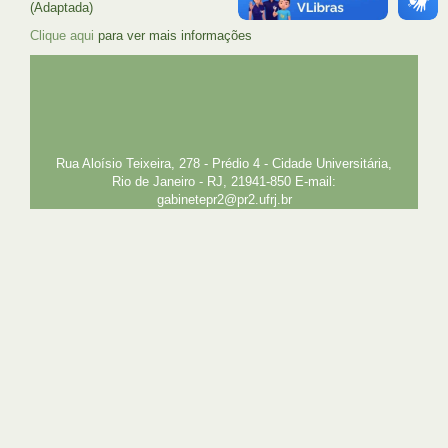
(Adaptada)
Clique aqui
para ver mais informações
UFRJ
GRADUAÇÃO
PLANEJAMENTO E DESENVOLVIMENTO
PESSOAL
EXTENSÃO
GESTÃO E GOVERNANÇA
PREFEITURA
INTRANET
SIGA
SIBI
Rua Aloísio Teixeira, 278 - Prédio 4 - Cidade Universitária,
Rio de Janeiro - RJ, 21941-850 E-mail:
gabinetepr2@pr2.ufrj.br