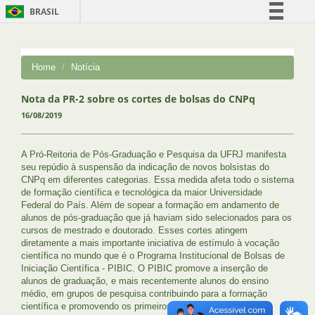
BRASIL
Simplifique!
Comunica BR
Home
Notícia
Participe
Acesso à informação
Nota da PR-2 sobre os cortes de bolsas do CNPq
16/08/2019
Legislação
Canais
A Pró-Reitoria de Pós-Graduação e Pesquisa da UFRJ manifesta
seu repúdio à suspensão da indicação de novos bolsistas do
CNPq em diferentes categorias. Essa medida afeta todo o sistema
de formação científica e tecnológica da maior Universidade
Federal do País. Além de sopear a formação em andamento de
alunos de pós-graduação que já haviam sido selecionados para os
cursos de mestrado e doutorado. Esses cortes atingem
diretamente a mais importante iniciativa de estímulo à vocação
científica no mundo que é o Programa Institucional de Bolsas de
Iniciação Científica - PIBIC. O PIBIC promove a inserção de
alunos de graduação, e mais recentemente alunos do ensino
médio, em grupos de pesquisa contribuindo para a formação
científica e promovendo os primeiros passos em pesquisa. A