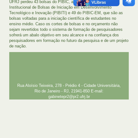
UFRJ perdeu 43 bolsas do PIBIC, além de 43 do Programa
Institucional de Bolsas de Iniciação em Desenvolvimento
Tecnológico e Inovação (PIBITI) e 49 do PIBIC-EM, que são as
bolsas voltadas para a iniciação científica de estudantes no
ensino médio. Caso os cortes de bolsas e no orçamento não
sejam revertidos todo o sistema de formação de pesquisadores
sofrerá um abalo objetivo em seu alcance e na confiança dos
pesquisadores em formação no futuro da pesquisa e de um projeto
de nação.
UFRJ
GRADUAÇÃO
PLANEJAMENTO E DESENVOLVIMENTO
PESSOAL
EXTENSÃO
GESTÃO E GOVERNANÇA
PREFEITURA
INTRANET
SIGA
SIBI
Rua Aloísio Teixeira, 278 - Prédio 4 - Cidade Universitária,
Rio de Janeiro - RJ, 21941-850 E-mail:
gabinetepr2@pr2.ufrj.br