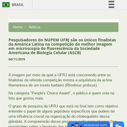
BRASIL
Simplifique!
Comunica BR
Home
Notícia
Participe
Acesso à informação
Pesquisadores do NUPEM UFRJ são os únicos finalistas
da América Latina na competição de melhor imagem
Legislação
em microscopia de fluorescência da Sociedade
Americana de Biologia Celular (ASCB)
Canais
04/11/2019
A imagem por meio da qual a UFRJ está concorrendo entre os
finalistas da referida competição mostra a arquitetura da actina
filamentosa de um inseto barbeiro (Rhodnius prolixus).
Na categoria "People's Choice Award", o público é quem vota na
foto que gostou mais.
O grupo de pesquisa da UFRJ que está na final tem como objetivo
entender o papel de alguns peptídeos específicos que podem ter
uma influência crucial na organização do citoesqueleto dessa
glândula. A compreensão desse processo pode gerar informações
importantes sobre a fisiologia dos insetos e como evitar a