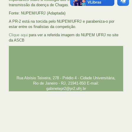
transmissão da doença de Chagas.
Fonte: NUPEM/UFRJ (Adaptada)
A PR-2 está na torcida pelo NUPEM/UFRJ e parabeniza-o por
estar entre os finalistas da competição.
Clique aqui
para ver a referida imagem do NUPEM UFRJ no site
da ASCB
UFRJ
GRADUAÇÃO
PLANEJAMENTO E DESENVOLVIMENTO
PESSOAL
EXTENSÃO
GESTÃO E GOVERNANÇA
PREFEITURA
INTRANET
SIGA
SIBI
Rua Aloísio Teixeira, 278 - Prédio 4 - Cidade Universitária,
Rio de Janeiro - RJ, 21941-850 E-mail:
gabinetepr2@pr2.ufrj.br