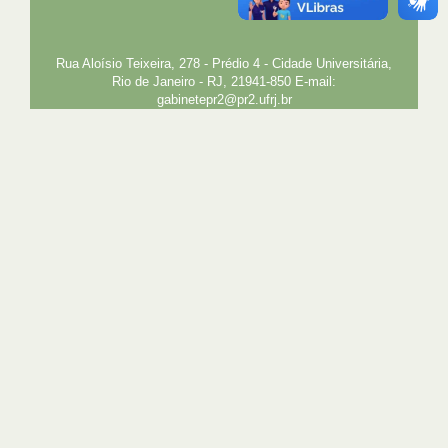
EXTENSÃO
GESTÃO E GOVERNANÇA
PREFEITURA
INTRANET
SIGA
SIBI
Rua Aloísio Teixeira, 278 - Prédio 4 - Cidade Universitária,
Rio de Janeiro - RJ, 21941-850 E-mail:
gabinetepr2@pr2.ufrj.br