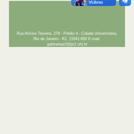
UFRJ
GRADUAÇÃO
PLANEJAMENTO E DESENVOLVIMENTO
PESSOAL
EXTENSÃO
GESTÃO E GOVERNANÇA
PREFEITURA
INTRANET
SIGA
SIBI
Rua Aloísio Teixeira, 278 - Prédio 4 - Cidade Universitária,
Rio de Janeiro - RJ, 21941-850 E-mail:
gabinetepr2@pr2.ufrj.br