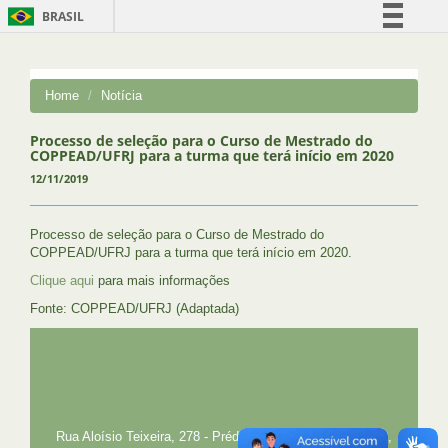
BRASIL
Simplifique!
Comunica BR
Home
Notícia
Participe
Acesso à informação
Processo de seleção para o Curso de Mestrado do
COPPEAD/UFRJ para a turma que terá início em 2020
Legislação
12/11/2019
Canais
Processo de seleção para o Curso de Mestrado do
COPPEAD/UFRJ para a turma que terá início em 2020.
Clique aqui
para mais informações
Fonte: COPPEAD/UFRJ (Adaptada)
UFRJ
GRADUAÇÃO
PLANEJAMENTO E DESENVOLVIMENTO
PESSOAL
EXTENSÃO
GESTÃO E GOVERNANÇA
PREFEITURA
INTRANET
SIGA
SIBI
Rua Aloísio Teixeira, 278 - Prédio 4 - Cidade Universitária,