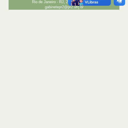
Rio de Janeiro - RJ, 21941-850 E-mail:
gabinetepr2@pr2.ufrj.br