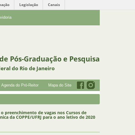
mação
Legislação
Canais
vidoria
 de Pós-Graduação e Pesquisa
eral do Rio de Janeiro
Agenda do Pró-Reitor
Mapa do Site
ra o preenchimento de vagas nos Cursos de
ica da COPPE/UFRJ para o ano letivo de 2020