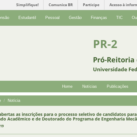
Simplifique!
Comunica BR
Participe
Acesso à infor
ensão
Estudantil
Pessoal
Gestão
Finanças
TIC
Ou
PR-2
Pró-Reitoria
Universidade Fed
Home
Notícias
Publicações
e
Notícia
abertas as inscrições para o processo seletivo de candidatos pa
do Acadêmico e de Doutorado do Programa de Engenharia Mecân
019