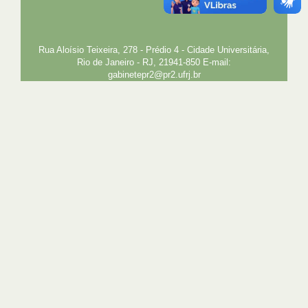
PLANEJAMENTO E DESENVOLVIMENTO
PESSOAL
EXTENSÃO
GESTÃO E GOVERNANÇA
PREFEITURA
INTRANET
SIGA
SIBI
Rua Aloísio Teixeira, 278 - Prédio 4 - Cidade Universitária,
Rio de Janeiro - RJ, 21941-850 E-mail:
gabinetepr2@pr2.ufrj.br