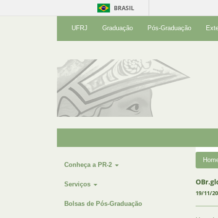
BRASIL
UFRJ
Graduação
Pós-Graduação
Ext
Hom
Conheça a PR-2
OBr.gl
Serviços
19/11/2
Bolsas de Pós-Graduação