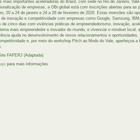
 mais importantes aceleradoras do Brasil, com sede no Rio de Janeiro, Vale 
cionalização de empresas, a OBr.global está com inscrições abertas para as p
o, 20 a 24 de janeiro e 24 a 28 de fevereiro de 2020. Estas imersões são opo
s de inovação e competitividade com empresas como Google, Samsung, IBM, 
s de cinco dias com vivências práticas de empreendedorismo, inovação, ace
tema mais empreendedor e inovador do mundo, e vivenciar o mindset local, a
iência ajuda no desenvolvimento de novos relacionamentos e oportunidades, 
ompetitividade e, por meio do workshop Pitch ao Modo do Vale, aperfeiçoa a f
s.
Site FAPERJ (Adaptada)
aqui
para mais informações