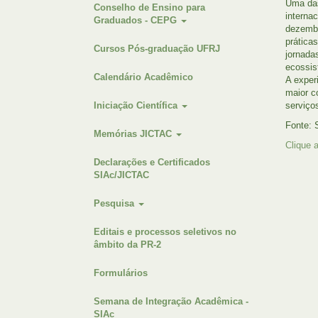
Uma das
Conselho de Ensino para
interna
Graduados - CEPG
dezembr
prática
Cursos Pós-graduação UFRJ
jornada
ecossis
Calendário Acadêmico
A exper
maior c
Iniciação Científica
serviço
Fonte: 
Memórias JICTAC
Clique 
Declarações e Certificados
SIAc/JICTAC
Pesquisa
Editais e processos seletivos no
âmbito da PR-2
Formulários
Semana de Integração Acadêmica -
SIAc