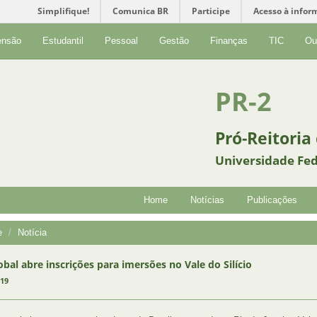
Simplifique!
Comunica BR
Participe
Acesso à infor
ensão
Estudantil
Pessoal
Gestão
Finanças
TIC
Ou
PR-2
Pró-Reitoria
Universidade Fed
Home
Notícias
Publicações
e
Notícia
obal abre inscrições para imersões no Vale do Silício
019