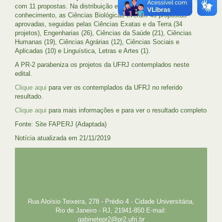
com 11 propostas. Na distribuição entre as Grandes Áreas do
conhecimento, as Ciências Biológicas tiveram 45 propostas
aprovadas, seguidas pelas Ciências Exatas e da Terra (34
projetos), Engenharias (26), Ciências da Saúde (21), Ciências
Humanas (19), Ciências Agrárias (12), Ciências Sociais e
Aplicadas (10) e Linguística, Letras e Artes (1).
A PR-2 parabeniza os projetos da UFRJ contemplados neste
edital.
Clique aqui
para ver os contemplados da UFRJ no referido
resultado.
Clique aqui
para mais informações e para ver o resultado completo
Fonte: Site FAPERJ (Adaptada)
Notícia atualizada em 21/11/2019
UFRJ
GRADUAÇÃO
PLANEJAMENTO E DESENVOLVIMENTO
PESSOAL
EXTENSÃO
GESTÃO E GOVERNANÇA
PREFEITURA
INTRANET
SIGA
SIBI
Rua Aloísio Teixeira, 278 - Prédio 4 - Cidade Universitária,
Rio de Janeiro - RJ, 21941-850 E-mail:
gabinetepr2@pr2.ufrj.br