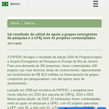
BRASIL
Simplifique!
Comunica BR
Home
Notícia
Participe
Acesso à informação
Sai resultado do edital de apoio a grupos emergentes
de pesquisa e a UFRJ teve 42 projetos contemplados
Legislação
19/11/2019
Canais
A FAPERJ divulgou o resultado da edição 2019 do Programa Apoio
a Grupos Emergentes de Pesquisa no Estado do Rio de Janeiro.
Para uma demanda de 304 propostas, foram contemplados 168
projetos nas mais diversas áreas do conhecimento, representando
um investimento de R$ 36,6 milhões no financiamento de grupos
compostos por pesquisadores com até quinze anos de
doutoramento.
Lançado em 2008 por iniciativa da FAPERJ, o programa teve
novas edições em 2010 (em parceria do CNPq), 2014 e 2016.
Nesta quinta edição, de 2019, 22 instituições foram contempladas,
entre as quais se destacam a UFRJ, com 42 projetos aprovados,
a UFF, com 35, a Uerj com 31, a Fiocruz, com 18 e a PUC-Rio,