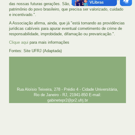
das nossas futuras gerações. São, enfim, um verdadeiro
patrimônio do povo brasileiro, que precisa ser valorizado, cuidado
e incentivado.".
A Associação afirma, ainda, que já "está tomando as providências
jurídicas cabíveis para apurar eventual cometimento de crime de
responsabilidade, improbidade, difamação ou prevaricação.".
Clique aqui
para mais informações
Fontes: Site UFRJ (Adaptada)
UFRJ
GRADUAÇÃO
PLANEJAMENTO E DESENVOLVIMENTO
PESSOAL
EXTENSÃO
GESTÃO E GOVERNANÇA
PREFEITURA
INTRANET
SIGA
SIBI
Rua Aloísio Teixeira, 278 - Prédio 4 - Cidade Universitária,
Rio de Janeiro - RJ, 21941-850 E-mail:
gabinetepr2@pr2.ufrj.br