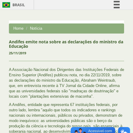
BRASIL
Simplifique!
Comunica BR
Home
Notícia
Participe
Acesso à informação
Andifes emite nota sobre as declarações do ministro da
Educação
Legislação
25/11/2019
Canais
A Associação Nacional dos Dirigentes das Instituições Federais de
Ensino Superior (Andifes) publicou nota, no dia 22/11/2019, sobre
as declarações do ministro da Educação, Abraham Weintraub,
que, em entrevista recente à TV Jornal da Cidade Online, afirma
que as universidades federais são "madraças de doutrinação" e
locais com "plantações extensivas de maconha".
A Andifes, entidade que representa 67 instituições federais, por
outro lado, lembra "aquilo que todos os indicadores e rankings
nacionais ou internacionais, públicos ou privados, demonstram de
modo inequívoco: as universidades públicas são o berço da
produção da ciência e tecnologia do nosso país, são essenciais à
soberania nacional, ao desenvolvimento econômico e à formação