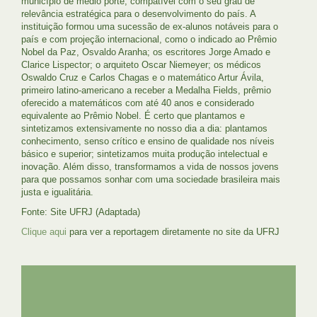
município de médio porte, compatível com o seu grau de
relevância estratégica para o desenvolvimento do país. A
instituição formou uma sucessão de ex-alunos notáveis para o
país e com projeção internacional, como o indicado ao Prêmio
Nobel da Paz, Osvaldo Aranha; os escritores Jorge Amado e
Clarice Lispector; o arquiteto Oscar Niemeyer; os médicos
Oswaldo Cruz e Carlos Chagas e o matemático Artur Ávila,
primeiro latino-americano a receber a Medalha Fields, prêmio
oferecido a matemáticos com até 40 anos e considerado
equivalente ao Prêmio Nobel. É certo que plantamos e
sintetizamos extensivamente no nosso dia a dia: plantamos
conhecimento, senso crítico e ensino de qualidade nos níveis
básico e superior; sintetizamos muita produção intelectual e
inovação. Além disso, transformamos a vida de nossos jovens
para que possamos sonhar com uma sociedade brasileira mais
justa e igualitária.
Fonte: Site UFRJ (Adaptada)
Clique aqui
para ver a reportagem diretamente no site da UFRJ
UFRJ
GRADUAÇÃO
PLANEJAMENTO E DESENVOLVIMENTO
PESSOAL
EXTENSÃO
GESTÃO E GOVERNANÇA
PREFEITURA