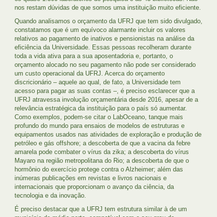
nos restam dúvidas de que somos uma instituição muito eficiente.
Quando analisamos o orçamento da UFRJ que tem sido divulgado,
constatamos que é um equívoco alarmante incluir os valores
relativos ao pagamento de inativos e pensionistas na análise da
eficiência da Universidade. Essas pessoas recolheram durante
toda a vida ativa para a sua aposentadoria e, portanto, o
orçamento alocado no seu pagamento não pode ser considerado
um custo operacional da UFRJ. Acerca do orçamento
discricionário – aquele ao qual, de fato, a Universidade tem
acesso para pagar as suas contas –, é preciso esclarecer que a
UFRJ atravessa involução orçamentária desde 2016, apesar de a
relevância estratégica da instituição para o país só aumentar.
Como exemplos, podem-se citar o LabOceano, tanque mais
profundo do mundo para ensaios de modelos de estruturas e
equipamentos usados nas atividades de exploração e produção de
petróleo e gás offshore; a descoberta de que a vacina da febre
amarela pode combater o vírus da zika; a descoberta do vírus
Mayaro na região metropolitana do Rio; a descoberta de que o
hormônio do exercício protege contra o Alzheimer; além das
inúmeras publicações em revistas e livros nacionais e
internacionais que proporcionam o avanço da ciência, da
tecnologia e da inovação.
É preciso destacar que a UFRJ tem estrutura similar à de um