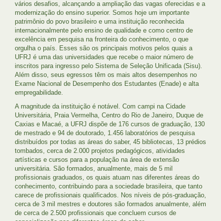
vários desafios, alcançando a ampliação das vagas oferecidas e a
modernização do ensino superior. Somos hoje um importante
patrimônio do povo brasileiro e uma instituição reconhecida
internacionalmente pelo ensino de qualidade e como centro de
excelência em pesquisa na fronteira do conhecimento, o que
orgulha o país. Esses são os principais motivos pelos quais a
UFRJ é uma das universidades que recebe o maior número de
inscritos para ingresso pelo Sistema de Seleção Unificada (Sisu).
Além disso, seus egressos têm os mais altos desempenhos no
Exame Nacional de Desempenho dos Estudantes (Enade) e alta
empregabilidade.
A magnitude da instituição é notável. Com campi na Cidade
Universitária, Praia Vermelha, Centro do Rio de Janeiro, Duque de
Caxias e Macaé, a UFRJ dispõe de 176 cursos de graduação, 130
de mestrado e 94 de doutorado, 1.456 laboratórios de pesquisa
distribuídos por todas as áreas do saber, 45 bibliotecas, 13 prédios
tombados, cerca de 2.000 projetos pedagógicos, atividades
artísticas e cursos para a população na área de extensão
universitária. São formados, anualmente, mais de 5 mil
profissionais graduados, os quais atuam nas diferentes áreas do
conhecimento, contribuindo para a sociedade brasileira, que tanto
carece de profissionais qualificados. Nos níveis de pós-graduação,
cerca de 3 mil mestres e doutores são formados anualmente, além
de cerca de 2.500 profissionais que concluem cursos de