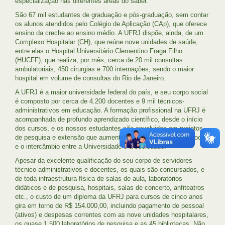
especialização nas diferentes áreas do saber.
São 67 mil estudantes de graduação e pós-graduação, sem contar
os alunos atendidos pelo Colégio de Aplicação (CAp), que oferece
ensino da creche ao ensino médio. A UFRJ dispõe, ainda, de um
Complexo Hospitalar (CH), que reúne nove unidades de saúde,
entre elas o Hospital Universitário Clementino Fraga Filho
(HUCFF), que realiza, por mês, cerca de 20 mil consultas
ambulatoriais, 450 cirurgias e 700 internações, sendo o maior
hospital em volume de consultas do Rio de Janeiro.
A UFRJ é a maior universidade federal do país, e seu corpo social
é composto por cerca de 4.200 docentes e 9 mil técnicos-
administrativos em educação. A formação profissional na UFRJ é
acompanhada de profundo aprendizado científico, desde o início
dos cursos, e os nossos estudantes são envolvidos em projetos
de pesquisa e extensão que aumentam o seu compromisso social
e o intercâmbio entre a Universidade e a sociedade.
Apesar da excelente qualificação do seu corpo de servidores
técnico-administrativos e docentes, os quais são concursados, e
de toda infraestrutura física de salas de aula, laboratórios
didáticos e de pesquisa, hospitais, salas de concerto, anfiteatros
etc., o custo de um diploma da UFRJ para cursos de cinco anos
gira em torno de R$ 154.000,00, incluindo pagamento de pessoal
(ativos) e despesas correntes com as nove unidades hospitalares,
os quase 1.500 laboratórios de pesquisa e as 45 bibliotecas. Não