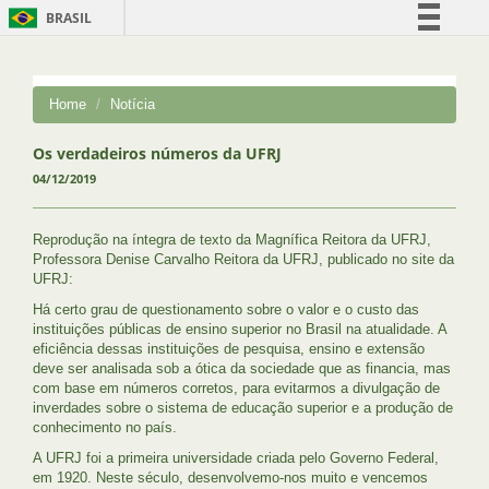
BRASIL
Simplifique!
Comunica BR
Home
Notícia
Participe
Acesso à informação
Os verdadeiros números da UFRJ
04/12/2019
Legislação
Canais
Reprodução na íntegra de texto da Magnífica Reitora da UFRJ,
Professora Denise Carvalho Reitora da UFRJ, publicado no site da
UFRJ:
Há certo grau de questionamento sobre o valor e o custo das
instituições públicas de ensino superior no Brasil na atualidade. A
eficiência dessas instituições de pesquisa, ensino e extensão
deve ser analisada sob a ótica da sociedade que as financia, mas
com base em números corretos, para evitarmos a divulgação de
inverdades sobre o sistema de educação superior e a produção de
conhecimento no país.
A UFRJ foi a primeira universidade criada pelo Governo Federal,
em 1920. Neste século, desenvolvemo-nos muito e vencemos