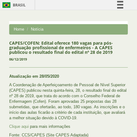
BRASIL
Simplifique!
Comunica BR
Home
Notícia
Participe
Acesso à informação
CAPES/COFEN: Edital oferece 180 vagas para pós-
graduação profissional de enfermeiros - A CAPES
Legislação
publicou o resultado final do edital nº 28 de 2019
06/12/2019
Canais
Atualização em 28/05/2020
A Coordenação de Aperfeiçoamento de Pessoal de Nível Superior
(CAPES) publicou nesta quinta-feira, 28, o resultado final do edital
nº 28 de 2019, que trata do acordo com o Conselho Federal de
Enfermagem (Cofen). Foram aprovadas 25 propostas das 28
submetidas, que ofertarão, ao todo, 180 vagas. As inscrições e o
início das aulas ficarão a critério de cada instituição, que avaliará
a melhor situação devido à COVID-19.
Clique aqui
para mais informações
Fonte: CCS/CAPES (Site CAPES Adaptada)