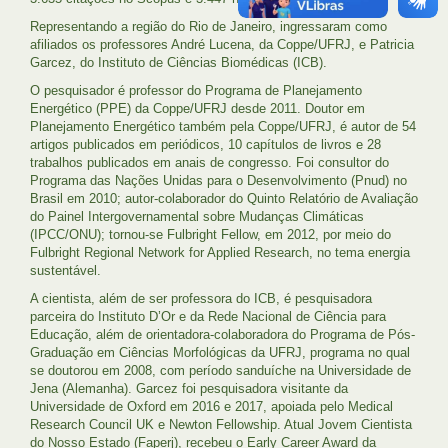
Representando a região do Rio de Janeiro, ingressaram como
afiliados os professores André Lucena, da Coppe/UFRJ, e Patricia
Garcez, do Instituto de Ciências Biomédicas (ICB).
O pesquisador é professor do Programa de Planejamento
Energético (PPE) da Coppe/UFRJ desde 2011. Doutor em
Planejamento Energético também pela Coppe/UFRJ, é autor de 54
artigos publicados em periódicos, 10 capítulos de livros e 28
trabalhos publicados em anais de congresso. Foi consultor do
Programa das Nações Unidas para o Desenvolvimento (Pnud) no
Brasil em 2010; autor-colaborador do Quinto Relatório de Avaliação
do Painel Intergovernamental sobre Mudanças Climáticas
(IPCC/ONU); tornou-se Fulbright Fellow, em 2012, por meio do
Fulbright Regional Network for Applied Research, no tema energia
sustentável.
A cientista, além de ser professora do ICB, é pesquisadora
parceira do Instituto D’Or e da Rede Nacional de Ciência para
Educação, além de orientadora-colaboradora do Programa de Pós-
Graduação em Ciências Morfológicas da UFRJ, programa no qual
se doutorou em 2008, com período sanduíche na Universidade de
Jena (Alemanha). Garcez foi pesquisadora visitante da
Universidade de Oxford em 2016 e 2017, apoiada pelo Medical
Research Council UK e Newton Fellowship. Atual Jovem Cientista
do Nosso Estado (Faperj), recebeu o Early Career Award da