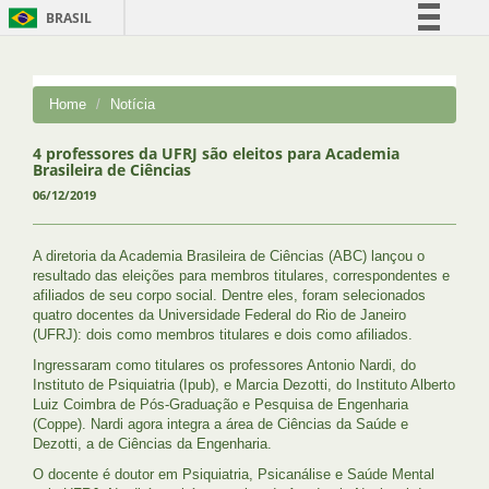
BRASIL
Simplifique!
Comunica BR
Home
Notícia
Participe
Acesso à informação
4 professores da UFRJ são eleitos para Academia
Brasileira de Ciências
Legislação
06/12/2019
Canais
A diretoria da Academia Brasileira de Ciências (ABC) lançou o
resultado das eleições para membros titulares, correspondentes e
afiliados de seu corpo social. Dentre eles, foram selecionados
quatro docentes da Universidade Federal do Rio de Janeiro
(UFRJ): dois como membros titulares e dois como afiliados.
Ingressaram como titulares os professores Antonio Nardi, do
Instituto de Psiquiatria (Ipub), e Marcia Dezotti, do Instituto Alberto
Luiz Coimbra de Pós-Graduação e Pesquisa de Engenharia
(Coppe). Nardi agora integra a área de Ciências da Saúde e
Dezotti, a de Ciências da Engenharia.
O docente é doutor em Psiquiatria, Psicanálise e Saúde Mental