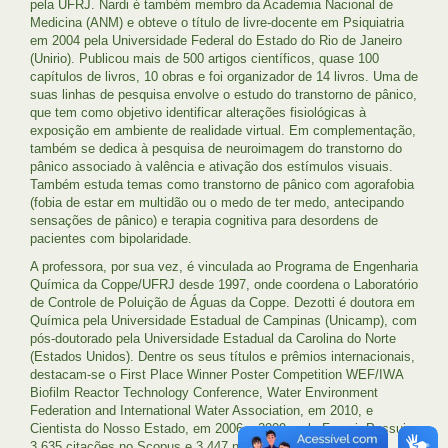
pela UFRJ. Nardi é também membro da Academia Nacional de
Medicina (ANM) e obteve o título de livre-docente em Psiquiatria
em 2004 pela Universidade Federal do Estado do Rio de Janeiro
(Unirio). Publicou mais de 500 artigos científicos, quase 100
capítulos de livros, 10 obras e foi organizador de 14 livros. Uma de
suas linhas de pesquisa envolve o estudo do transtorno de pânico,
que tem como objetivo identificar alterações fisiológicas à
exposição em ambiente de realidade virtual. Em complementação,
também se dedica à pesquisa de neuroimagem do transtorno do
pânico associado à valência e ativação dos estímulos visuais.
Também estuda temas como transtorno de pânico com agorafobia
(fobia de estar em multidão ou o medo de ter medo, antecipando
sensações de pânico) e terapia cognitiva para desordens de
pacientes com bipolaridade.
A professora, por sua vez, é vinculada ao Programa de Engenharia
Química da Coppe/UFRJ desde 1997, onde coordena o Laboratório
de Controle de Poluição de Águas da Coppe. Dezotti é doutora em
Química pela Universidade Estadual de Campinas (Unicamp), com
pós-doutorado pela Universidade Estadual da Carolina do Norte
(Estados Unidos). Dentre os seus títulos e prêmios internacionais,
destacam-se o First Place Winner Poster Competition WEF/IWA
Biofilm Reactor Technology Conference, Water Environment
Federation and International Water Association, em 2010, e
Cientista do Nosso Estado, em 2006 e 2009, pela Faperj. Possui
3.635 citações no Scopus e 3.447 no Web of Science.