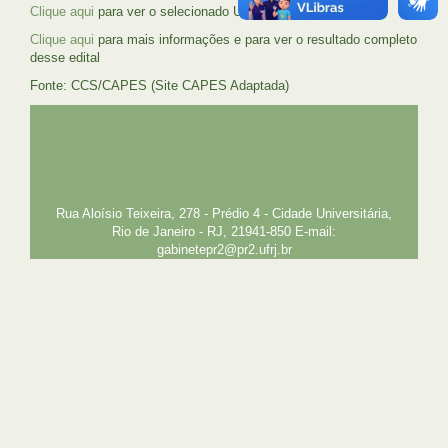
Clique aqui
para ver o selecionado UFRJ no referido edital
Clique aqui
para mais informações e para ver o resultado completo
desse edital
Fonte: CCS/CAPES (Site CAPES Adaptada)
UFRJ
GRADUAÇÃO
PLANEJAMENTO E DESENVOLVIMENTO
PESSOAL
EXTENSÃO
GESTÃO E GOVERNANÇA
PREFEITURA
INTRANET
SIGA
SIBI
Rua Aloísio Teixeira, 278 - Prédio 4 - Cidade Universitária,
Rio de Janeiro - RJ, 21941-850 E-mail:
gabinetepr2@pr2.ufrj.br