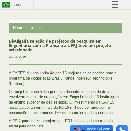
BRASIL
Simplifique!
Comunica BR
Home
Notícia
Participe
Acesso à informação
Divulgada seleção de projetos de pesquisa em
Engenharia com a França e a UFRJ teve um projeto
Legislação
selecionado
20/12/2019
Canais
A CAPES divulgou relação dos 15 projetos selecionados para o
programa de cooperação Brasil/France Ingénieur Technologie
(Brafitec).
Os projetos, escolhidos por meio de edital de junho deste ano,
envolvem cursos de graduação em Engenharia de 13 instituições
de ensino superior de oito estados. O investimento da CAPES
nesta parceria soma mais de R$ 15 milhões por ano, com a
concessão de pelo menos 180 bolsas ao longo de quatro anos.
A PR-2 parabeniza o projeto da UFRJ selecionado no referido
edital pela conquista.