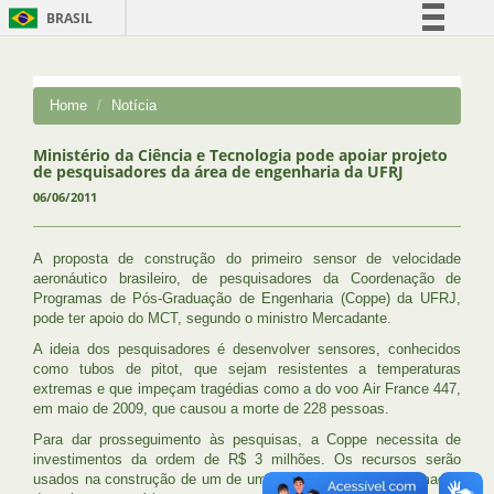
BRASIL
Simplifique!
Comunica BR
Home
Notícia
Participe
Acesso à informação
Ministério da Ciência e Tecnologia pode apoiar projeto
de pesquisadores da área de engenharia da UFRJ
Legislação
06/06/2011
Canais
A proposta de construção do primeiro sensor de velocidade
aeronáutico brasileiro, de pesquisadores da Coordenação de
Programas de Pós-Graduação de Engenharia (Coppe) da UFRJ,
pode ter apoio do MCT, segundo o ministro Mercadante.
A ideia dos pesquisadores é desenvolver sensores, conhecidos
como tubos de pitot, que sejam resistentes a temperaturas
extremas e que impeçam tragédias como a do voo Air France 447,
em maio de 2009, que causou a morte de 228 pessoas.
Para dar prosseguimento às pesquisas, a Coppe necessita de
investimentos da ordem de R$ 3 milhões. Os recursos serão
usados na construção de um de um túnel de vento para formação