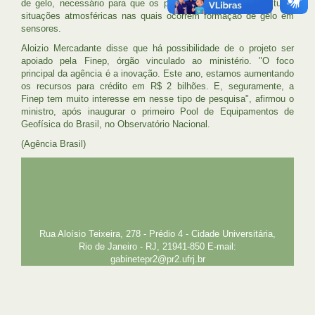
de gelo, necessário para que os pesquisadores possam estudar
situações atmosféricas nas quais ocorrem formação de gelo em
sensores.
Aloizio Mercadante disse que há possibilidade de o projeto ser
apoiado pela Finep, órgão vinculado ao ministério. "O foco
principal da agência é a inovação. Este ano, estamos aumentando
os recursos para crédito em R$ 2 bilhões. E, seguramente, a
Finep tem muito interesse em nesse tipo de pesquisa", afirmou o
ministro, após inaugurar o primeiro Pool de Equipamentos de
Geofísica do Brasil, no Observatório Nacional.
(Agência Brasil)
UFRJ
GRADUAÇÃO
PLANEJAMENTO E DESENVOLVIMENTO
PESSOAL
EXTENSÃO
GESTÃO E GOVERNANÇA
PREFEITURA
INTRANET
SIGA
SIBI
Rua Aloísio Teixeira, 278 - Prédio 4 - Cidade Universitária,
Rio de Janeiro - RJ, 21941-850 E-mail:
gabinetepr2@pr2.ufrj.br