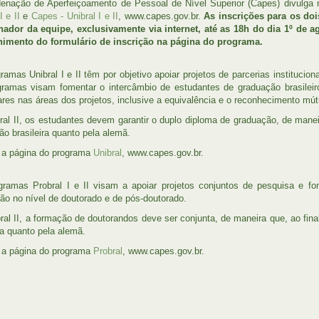
enação de Aperfeiçoamento de Pessoal de Nível Superior (Capes) divulga ne
I e II
e
Capes - Unibral I e II
, www.capes.gov.br.
As inscrições para os doi
ador da equipe, exclusivamente via internet, até as 18h do dia 1º de ago
himento do formulário de inscrição na página do programa.
ramas Unibral I e II têm por objetivo apoiar projetos de parcerias institucio
ramas visam fomentar o intercâmbio de estudantes de graduação brasileir
lares nas áreas dos projetos, inclusive a equivalência e o reconhecimento mút
ral II, os estudantes devem garantir o duplo diploma de graduação, de maneira
ção brasileira quanto pela alemã.
a página do programa
Unibral
, www.capes.gov.br.
ramas Probral I e II visam a apoiar projetos conjuntos de pesquisa e f
ão no nível de doutorado e de pós-doutorado.
ral II, a formação de doutorandos deve ser conjunta, de maneira que, ao final 
ra quanto pela alemã.
a página do programa
Probral
, www.capes.gov.br.