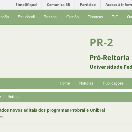
Simplifique!
Comunica BR
Participe
Acesso à infor
ensão
Estudantil
Pessoal
Gestão
Finanças
TIC
Ou
PR-2
Pró-Reitoria
Universidade Fed
Home
Notícias
Publicações
e
Notícia
ados novos editais dos programas Probral e Unibral
011