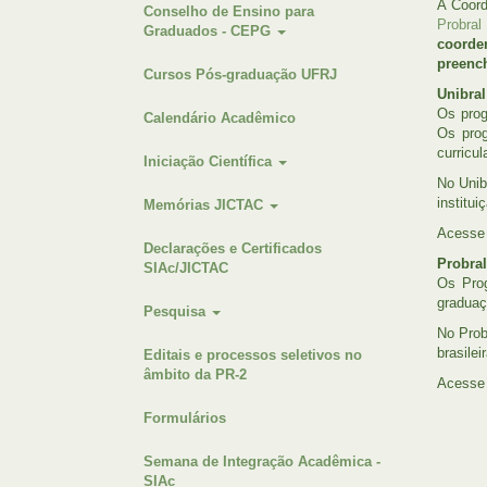
A Coord
Conselho de Ensino para
Probral 
Graduados - CEPG
coorden
preenc
Cursos Pós-graduação UFRJ
Unibral
Os prog
Calendário Acadêmico
Os prog
curricu
Iniciação Científica
No Unib
institui
Memórias JICTAC
Acesse 
Declarações e Certificados
Probral
SIAc/JICTAC
Os Prog
graduaç
Pesquisa
No Prob
brasilei
Editais e processos seletivos no
âmbito da PR-2
Acesse 
Formulários
Semana de Integração Acadêmica -
SIAc