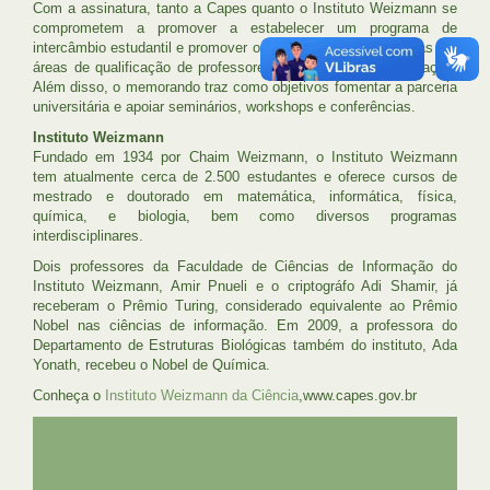
Com a assinatura, tanto a Capes quanto o Instituto Weizmann se
comprometem a promover a estabelecer um programa de
intercâmbio estudantil e promover o intercâmbio em programas em
áreas de qualificação de professores e tecnologias da educação.
Além disso, o memorando traz como objetivos fomentar a parceria
universitária e apoiar seminários, workshops e conferências.
Instituto Weizmann
Fundado em 1934 por Chaim Weizmann, o Instituto Weizmann
tem atualmente cerca de 2.500 estudantes e oferece cursos de
mestrado e doutorado em matemática, informática, física,
química, e biologia, bem como diversos programas
interdisciplinares.
Dois professores da Faculdade de Ciências de Informação do
Instituto Weizmann, Amir Pnueli e o criptográfo Adi Shamir, já
receberam o Prêmio Turing, considerado equivalente ao Prêmio
Nobel nas ciências de informação. Em 2009, a professora do
Departamento de Estruturas Biológicas também do instituto, Ada
Yonath, recebeu o Nobel de Química.
Conheça o
Instituto Weizmann da Ciência
,www.capes.gov.br
UFRJ
GRADUAÇÃO
PLANEJAMENTO E DESENVOLVIMENTO
PESSOAL
EXTENSÃO
GESTÃO E GOVERNANÇA
PREFEITURA