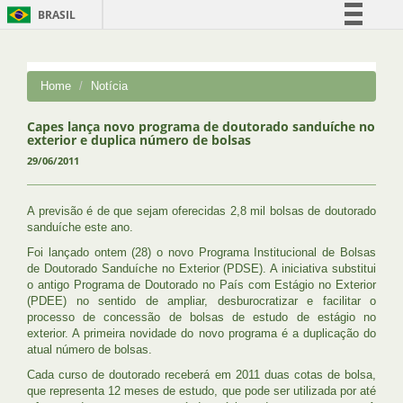
BRASIL
Simplifique!
Comunica BR
Home
Notícia
Participe
Acesso à informação
Capes lança novo programa de doutorado sanduíche no
exterior e duplica número de bolsas
Legislação
29/06/2011
Canais
A previsão é de que sejam oferecidas 2,8 mil bolsas de doutorado
sanduíche este ano.
Foi lançado ontem (28) o novo Programa Institucional de Bolsas
de Doutorado Sanduíche no Exterior (PDSE). A iniciativa substitui
o antigo Programa de Doutorado no País com Estágio no Exterior
(PDEE) no sentido de ampliar, desburocratizar e facilitar o
processo de concessão de bolsas de estudo de estágio no
exterior. A primeira novidade do novo programa é a duplicação do
atual número de bolsas.
Cada curso de doutorado receberá em 2011 duas cotas de bolsa,
que representa 12 meses de estudo, que pode ser utilizada por até