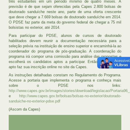
três estudantes em um período mínimo de quatro meses. A
previsão é de que sejam oferecidas pela Capes 2.800 bolsas de
doutorado sanduíche neste ano, parte de uma oferta crescente
que deve chegar a 7.669 bolsas de doutorado sanduíche em 2014.
O PDSE faz parte da meta do governo federal de chegar a 75 mil
bolsistas no exterior, até 2014.
Para participar do PDSE, alunos de cursos de doutorado
habilitados devem reunir a documentação necessária para a
seleção prévia na instituição de ensino superior e encaminhá-la ao
coordenador do programa de pós-graduação. A coordenação do
programa irá compor uma comissão para análise das propostas e
escolherá os candidatos aptos a participar. Então, o candidato
apto faz sua inscrição online no site da Capes.
As instruções detalhadas constam no Regulamento do Programa.
Acesse a portaria que implementa o programa e conheça mais
sobre o PDSE nos links:
http://www.capes.gov.br/images/stories/download/legislacao/Portaria9
e
http://www.capes.gov.br/bolsas/bolsas-no-exterior/doutorado-
sanduiche-no-exterior-pdse.pdf
(Ascom da Capes)
UFRJ
GRADUAÇÃO
PLANEJAMENTO E DESENVOLVIMENTO
PESSOAL