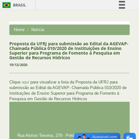
BRASIL
Simplifique!
Comunica BR
Home
Notícia
Participe
Acesso à informação
Proposta da UFRJ para submissão ao Edital da AGEVAP-
Chamada Pública 010/2020 de Instituições de Ensino
Legislação
Superior para Programa de Fomento à Pesquisa em
Gestão de Recursos Hídricos
Canais
19/12/2020
Clique
aqui
para visualizar a lista da Proposta da UFRJ para
submissão ao Edital da AGEVAP- Chamada Pública 010/2020 de
Instituições de Ensino Superior para Programa de Fomento à
Pesquisa em Gestão de Recursos Hídricos
UFRJ
GRADUAÇÃO
PLANEJAMENTO E DESENVOLVIMENTO
PESSOAL
EXTENSÃO
GESTÃO E GOVERNANÇA
PREFEITURA
INTRANET
SIGA
SIBI
Rua Aloísio Teixeira, 278 - Prédio 4 - Cidade Universitária,