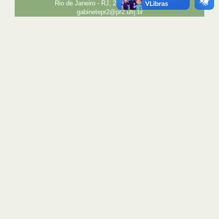
Rio de Janeiro - RJ, 21941-850 E-mail:
gabinetepr2@pr2.ufrj.br