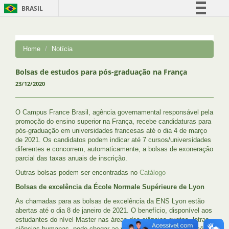
BRASIL
Simplifique!
Comunica BR
Home
Notícia
Participe
Acesso à informação
Bolsas de estudos para pós-graduação na França
23/12/2020
Legislação
Canais
O Campus France Brasil, agência governamental responsável pela
promoção do ensino superior na França, recebe candidaturas para
pós-graduação em universidades francesas até o dia 4 de março
de 2021. Os candidatos podem indicar até 7 cursos/universidades
diferentes e concorrem, automaticamente, a bolsas de exoneração
parcial das taxas anuais de inscrição.
Outras bolsas podem ser encontradas no
Catálogo
Bolsas de excelência da École Normale Supérieure de Lyon
As chamadas para as bolsas de excelência da ENS Lyon estão
abertas até o dia 8 de janeiro de 2021. O benefício, disponível aos
estudantes do nível Master nas áreas das ciências exatas, letras,
ciências humanas, pode chegar ao valor de 1.000 euros por mês.