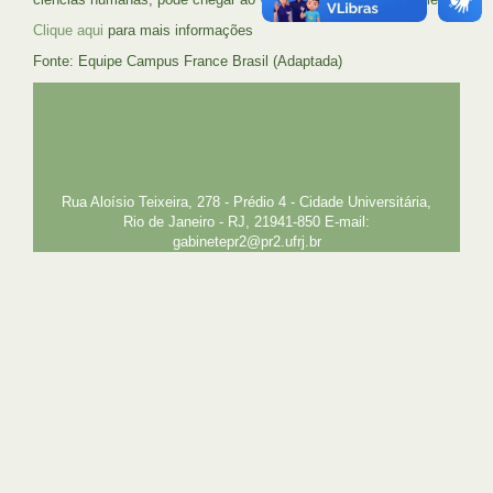
Clique aqui
para mais informações
Fonte: Equipe Campus France Brasil (Adaptada)
UFRJ
GRADUAÇÃO
PLANEJAMENTO E DESENVOLVIMENTO
PESSOAL
EXTENSÃO
GESTÃO E GOVERNANÇA
PREFEITURA
INTRANET
SIGA
SIBI
Rua Aloísio Teixeira, 278 - Prédio 4 - Cidade Universitária,
Rio de Janeiro - RJ, 21941-850 E-mail:
gabinetepr2@pr2.ufrj.br