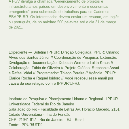
A FGV divulga a chamada "Gerenciamento de projetos e
infraestrutura nos países em desenvolvimento e economias
emergentes" para submissão de trabalhos para os Cadernos
EBAPE.BR. Os interessados devem enviar um resumo, em inglês
ou português, de no máximo 500 palavras até o dia 31 de março
de 2021.
Expediente — Boletim IPPUR: Direção Colegiada IPPUR: Orlando
Alves dos Santos Júnior // Coordenação de Pesquisa, Extensão,
Divulgação e Documentação: Deborah Werner e Lalita Kraus //
Colaboração: Fábio de Oliveira // Projeto Gráfico: Stephanie Assaf
e Rafael Vidal // Programador: Thiago Pereira // Agência IPPUR:
Clarice Rocha e Raquel Isidoro // Você recebeu esse email por
causa da sua relação com o IPPUR/UFRJ.
Instituto de Pesquisa e Planejamento Urbano e Regional - IPPUR
Universidade Federal do Rio de Janeiro
Sala João do Rio - Faculdade de Letras Av. Horácio Macedo, 2151
Cidade Universitária - Ilha do Fundão
CEP: 21941-917 - Rio de Janeiro - RJ - Brasil
Fonte: IPPUR/UFRJ