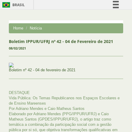
BRASIL
Simplifique!
Comunica BR
Home
Notícia
Participe
Acesso à informação
Boletim IPPUR/UFRJ nº 42 - 04 de Fevereiro de 2021
08/02/2021
Legislação
Canais
Boletim nº 42 - 04 de fevereiro de 2021
DESTAQUE
Vida Pública: Os Temas Republicanos nos Espaços Escolares e
de Ensino Mareenses
Por Adriano Mendes e Caio Matheus Santos
Elaborado por Adriano Mendes (PPG/IPPUR/UFRJ) e Caio
Matheus Santos (GPDES/IPPUR/UFRJ), o artigo traz como
temática a combinação da participação social com a gestão
pública por si só, que objetiva transformações qualificativas em