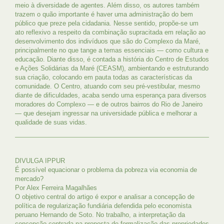
meio à diversidade de agentes. Além disso, os autores também
trazem o quão importante é haver uma administração do bem
público que preze pela cidadania. Nesse sentido, propõe-se um
ato reflexivo a respeito da combinação supracitada em relação ao
desenvolvimento dos indivíduos que são do Complexo da Maré,
principalmente no que tange a temas essenciais — como cultura e
educação. Diante disso, é contada a história do Centro de Estudos
e Ações Solidárias da Maré (CEASM), ambientando e estruturando
sua criação, colocando em pauta todas as características da
comunidade. O Centro, atuando com seu pré-vestibular, mesmo
diante de dificuldades, acaba sendo uma esperança para diversos
moradores do Complexo — e de outros bairros do Rio de Janeiro
— que desejam ingressar na universidade pública e melhorar a
qualidade de suas vidas.
DIVULGA IPPUR
É possível equacionar o problema da pobreza via economia de
mercado?
Por Alex Ferreira Magalhães
O objetivo central do artigo é expor e analisar a concepção de
política de regularização fundiária defendida pelo economista
peruano Hernando de Soto. No trabalho, a interpretação da
concepção centrada na proposta de formalização das propriedades