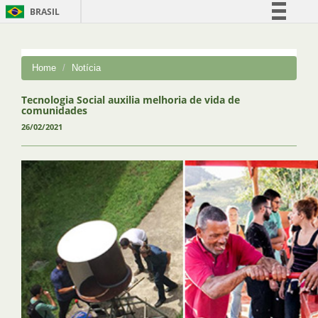
BRASIL
Simplifique!
Comunica BR
Home
Notícia
Participe
Acesso à informação
Tecnologia Social auxilia melhoria de vida de
comunidades
Legislação
26/02/2021
Canais