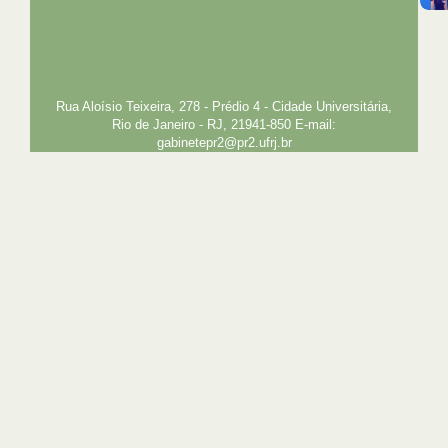
UFRJ
GRADUAÇÃO
PLANEJAMENTO E DESENVOLVIMENTO
PESSOAL
EXTENSÃO
GESTÃO E GOVERNANÇA
PREFEITURA
INTRANET
SIGA
SIBI
Rua Aloísio Teixeira, 278 - Prédio 4 - Cidade Universitária,
Rio de Janeiro - RJ, 21941-850 E-mail:
gabinetepr2@pr2.ufrj.br