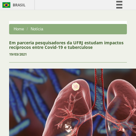
BRASIL
Simplifique!
Comunica BR
Home
Notícia
Participe
Acesso à informação
Em parceria pesquisadores da UFRJ estudam impactos
recíprocos entre Covid-19 e tuberculose
Legislação
19/03/2021
Canais