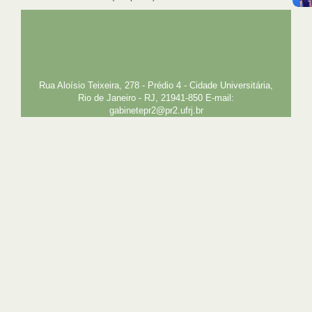
UFRJ
GRADUAÇÃO
PLANEJAMENTO E DESENVOLVIMENTO
PESSOAL
EXTENSÃO
GESTÃO E GOVERNANÇA
PREFEITURA
INTRANET
SIGA
SIBI
Rua Aloísio Teixeira, 278 - Prédio 4 - Cidade Universitária,
Rio de Janeiro - RJ, 21941-850 E-mail:
gabinetepr2@pr2.ufrj.br