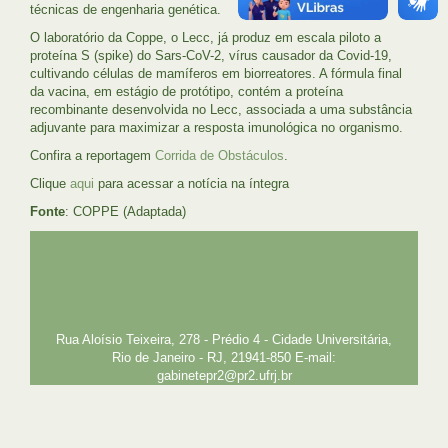
técnicas de engenharia genética.
O laboratório da Coppe, o Lecc, já produz em escala piloto a
proteína S (spike) do Sars-CoV-2, vírus causador da Covid-19,
cultivando células de mamíferos em biorreatores. A fórmula final
da vacina, em estágio de protótipo, contém a proteína
recombinante desenvolvida no Lecc, associada a uma substância
adjuvante para maximizar a resposta imunológica no organismo.
Confira a reportagem
Corrida de Obstáculos
.
Clique
aqui
para acessar a notícia na íntegra
Fonte
: COPPE (Adaptada)
UFRJ
GRADUAÇÃO
PLANEJAMENTO E DESENVOLVIMENTO
PESSOAL
EXTENSÃO
GESTÃO E GOVERNANÇA
PREFEITURA
INTRANET
SIGA
SIBI
Rua Aloísio Teixeira, 278 - Prédio 4 - Cidade Universitária,
Rio de Janeiro - RJ, 21941-850 E-mail:
gabinetepr2@pr2.ufrj.br