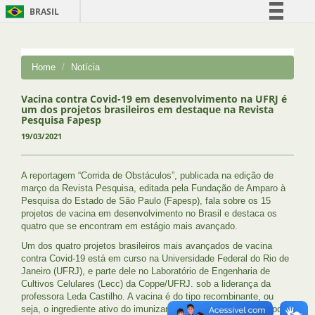
BRASIL
Simplifique!
Comunica BR
Home
Notícia
Participe
Acesso à informação
Vacina contra Covid-19 em desenvolvimento na UFRJ é
um dos projetos brasileiros em destaque na Revista
Legislação
Pesquisa Fapesp
19/03/2021
Canais
A reportagem “Corrida de Obstáculos”, publicada na edição de
março da Revista Pesquisa, editada pela Fundação de Amparo à
Pesquisa do Estado de São Paulo (Fapesp), fala sobre os 15
projetos de vacina em desenvolvimento no Brasil e destaca os
quatro que se encontram em estágio mais avançado.
Um dos quatro projetos brasileiros mais avançados de vacina
contra Covid-19 está em curso na Universidade Federal do Rio de
Janeiro (UFRJ), e parte dele no Laboratório de Engenharia de
Cultivos Celulares (Lecc) da Coppe/UFRJ. sob a liderança da
professora Leda Castilho. A vacina é do tipo recombinante, ou
seja, o ingrediente ativo do imunizante é uma proteína obtida por